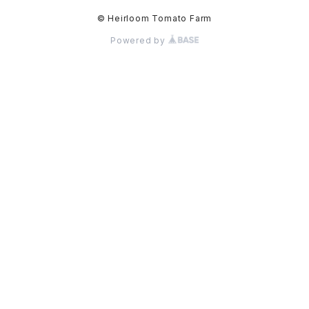
© Heirloom Tomato Farm
Powered by