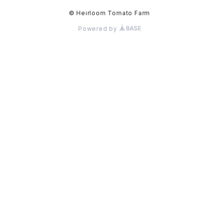
© Heirloom Tomato Farm
Powered by