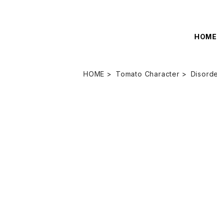
HOM
HOME
Tomato Character
Disord