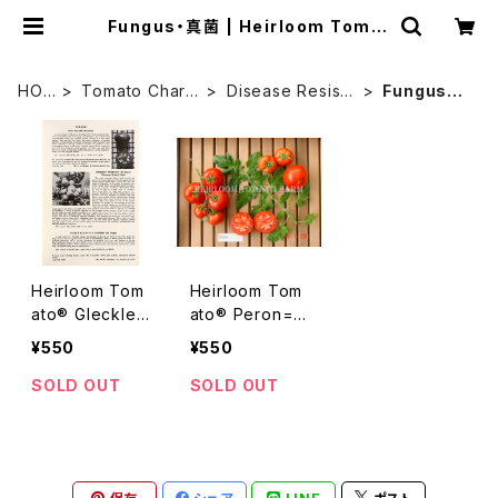
Fungus・真菌 | Heirloom Tomat
o Farm
HO
Tomato Chara
Disease Resista
Fungus・
ME
cter
nce
真菌
Heirloom Tom
Heirloom Tom
ato® Gleckler
ato® Peron=P
s Seedmen's
eron Sprayles
¥550
¥550
Cuyano=New
s=Glecklers S
Smooth Marm
eedmen's Per
SOLD OUT
SOLD OUT
an エアルーム・
on エアルーム・
トマト・グレック
トマト・ペロン
ラーズ・シードマ
ンズ・クヤノ