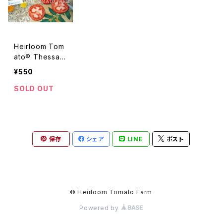
Heirloom Tom
ato® Thessalo
niki=Tessaloni
¥550
ki エアルーム・
トマト・テサロニ
SOLD OUT
キィ
保存
シェア
LINE
ポスト
© Heirloom Tomato Farm
Powered by