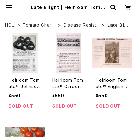
Late Blight | Heirloom Tomat
o Farm
HOM
Tomato Chara
Disease Resista
Late Blig
E
cter
nce
ht
Heirloom Tom
Heirloom Tom
Heirloom Tom
ato® Johnso
ato® Garden
ato® English C
n's Blight Pro
State エアルー
luster エアルー
¥550
¥550
¥550
of エアルーム・
ム・トマト・ガー
ム・トマト・イング
トマト・ジョンソ
デン・ステート
リッシュ・クラス
SOLD OUT
SOLD OUT
SOLD OUT
ンズ・ブライト・プ
ター
ルーフ