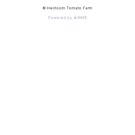
© Heirloom Tomato Farm
Powered by