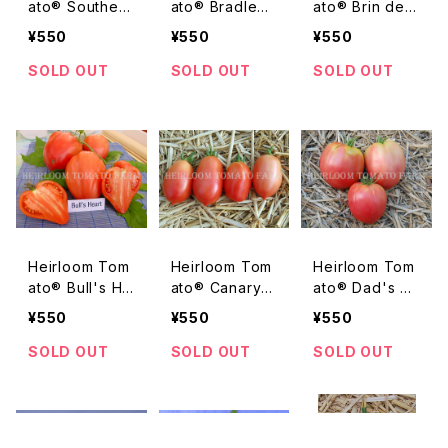
ato® Southern
ato® Bradley
ato® Brin de
Tan Russian エ
Pink=Bradley
Muguet エアル
¥550
¥550
¥550
アルーム・トマ
エアルーム・トマ
ーム・トマト・ブ
ト・サザン・タン・
ト・ブラッドレィ・
ラン・ド・ミゲ
SOLD OUT
SOLD OUT
SOLD OUT
ルシアン
ピンク
Heirloom Tom
Heirloom Tom
Heirloom Tom
ato® Bull's He
ato® Canary R
ato® Dad's M
art エアルーム・
ose エアルー
ug エアルーム・
¥550
¥550
¥550
トマト・ブルズ・
ム・トマト・カナリ
トマト・ダッズ・マ
ハート
ー・ローズ
グ
SOLD OUT
SOLD OUT
SOLD OUT