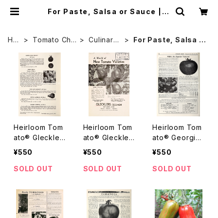
For Paste, Salsa or Sauce | H
eirloom Tomato Farm
HO
Tomato Cha
Culinary
For Paste, Salsa o
ME
racter
Uses
r Sauce
Heirloom Tom
Heirloom Tom
Heirloom Tom
ato® Gleckler
ato® Gleckler
ato® Georgia
s Seedmen's
s Seedmen's
Favorite エアル
¥550
¥550
¥550
Pink San Marz
Santa Catalina
ーム・トマト・ジ
ano エアルー
エアルーム・トマ
ョージア・フェイ
SOLD OUT
SOLD OUT
SOLD OUT
ム・トマト・グレッ
ト・グレックラー
バレット
クラーズ・シード
ズ・シードマン
マンズ・ピンク・
ズ・サンタ・カタ
サン・マルツァー
リナ