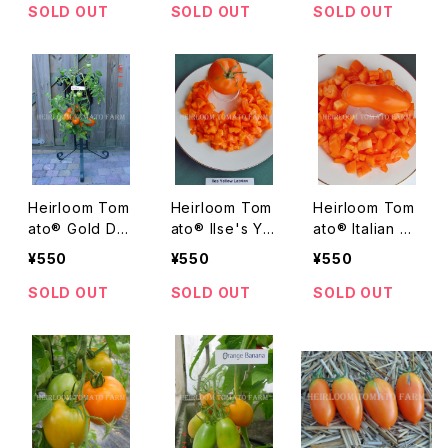
テ
ア
ベル・デ・ポロン
SOLD OUT
SOLD OUT
SOLD OUT
Heirloom Tom
Heirloom Tom
Heirloom Tom
ato® Gold Dus
ato® Ilse's Yel
ato® Italian G
t エアルームトマ
low Latvian エ
old エアルーム・
¥550
¥550
¥550
ト・ゴールド・ダ
アルーム・トマ
トマト・イタリア
スト
ト・イレス・イエ
ン・ゴールド
SOLD OUT
SOLD OUT
SOLD OUT
ロー・ラトヴィア
ン