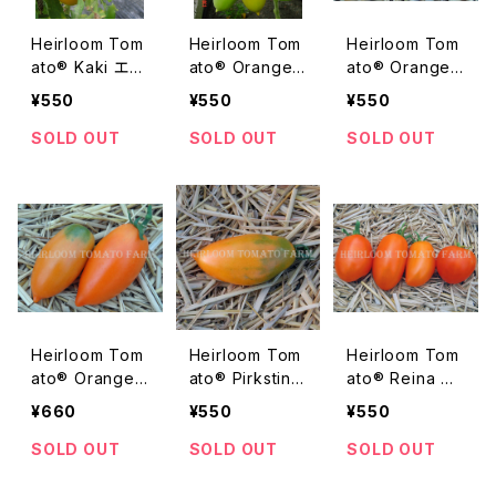
Heirloom Tom
Heirloom Tom
Heirloom Tom
ato® Kaki エア
ato® Orange
ato® Orange I
ルームトマト・カ
Banana エアル
cicle エアルー
¥550
¥550
¥550
キ
ーム・トマト・オ
ム・トマト・オレン
レンジ・バナナ
ジ・アイスクル
SOLD OUT
SOLD OUT
SOLD OUT
Heirloom Tom
Heirloom Tom
Heirloom Tom
ato® Orange
ato® Pirkstine
ato® Reina エ
Roma エアルー
Orange エアル
アルーム・トマ
¥660
¥550
¥550
ム・トマト・オレン
ーム・トマト・パ
ト・レイナ
ジ・ローマ
ーキスチン・オレ
SOLD OUT
SOLD OUT
SOLD OUT
ンジ