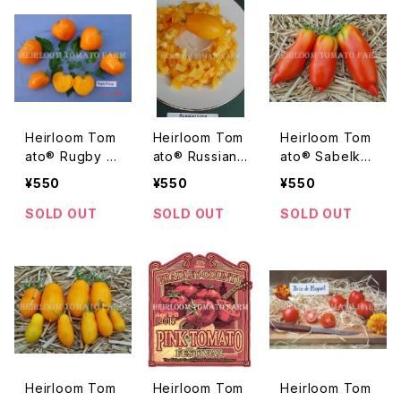
Heirloom Tom
Heirloom Tom
Heirloom Tom
ato® Rugby O
ato® Russian
ato® Sabelka
range エアルー
Lime エアルー
エアルーム・トマ
¥550
¥550
¥550
ム・トマト・ラグ
ム・トマト・ロシ
ト・サベルカ
ビー・オレンジ
アン・ライム
SOLD OUT
SOLD OUT
SOLD OUT
Heirloom Tom
Heirloom Tom
Heirloom Tom