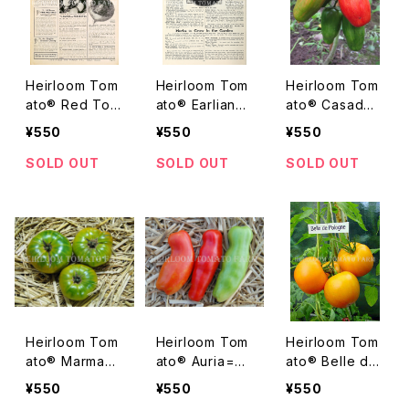
ノ
Heirloom Tom
Heirloom Tom
Heirloom Tom
ato® Red Top
ato® Earliana
ato® Casad
Catsup エアル
Speciale=Earli
y's Foll エアル
¥550
¥550
¥550
ーム・トマト・レッ
ana Selected
ーム・トマト・カ
ド・トップ・ケチャ
=Earliana Spe
サディズ・フォー
SOLD OUT
SOLD OUT
SOLD OUT
ップ
cial Strain=Sp
ル
ecial Earliana
エアルーム・トマ
ト・アーリアナ・
スペシャル
Heirloom Tom
Heirloom Tom
Heirloom Tom
ato® Marmand
ato® Auria=Ze
ato® Belle de
e Verte トマト・
bava エアルー
Pologne エア
¥550
¥550
¥550
マーマンデ・ベル
ム・トマト・オウリ
ルーム・トマト・