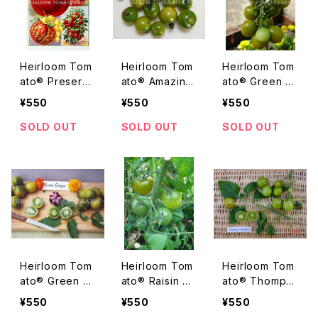
Heirloom Tom
Heirloom Tom
Heirloom Tom
ato® Preservi
ato® Amazing
ato® Green Gr
ng Fig エアル
Grapes エアル
ape Original
¥550
¥550
¥550
ーム・トマト・プ
ーム・トマト・ア
エアルーム・トマ
リザービング・フ
メイジング・グレ
ト・グリーン・グ
SOLD OUT
SOLD OUT
SOLD OUT
ィグ
ープ
レープ・オリジナ
ル
Heirloom Tom
Heirloom Tom
Heirloom Tom
ato® Green Gr
ato® Raisin Ve
ato® Thomps
ape エアルー
rt エアルーム・ト
on Seedless
¥550
¥550
¥550
ム・トマト・グリ
マト・レイズン・
Grape エアルー