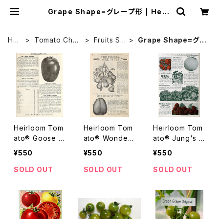
Grape Shape=グレープ形 | Heirl
oom Tomato Farm
HO
Tomato Char
Fruits Sh
Grape Shape=グレ
ME
acter
ape
ープ形
Heirloom Tom
Heirloom Tom
Heirloom Tom
ato® Goose E
ato® Wonder
ato® Jung's F
gg エアルーム・
of Italy エアル
ancy Mixed Pr
¥550
¥550
¥550
トマト・グース・
ーム・トマト・ワ
eserving エア
エッグ
ンダー・オブ・イ
ルーム・トマト・
SOLD OUT
SOLD OUT
SOLD OUT
タリー
ジャングス・ファ
ンシー・ミックス
ド・プリーザービ
ング