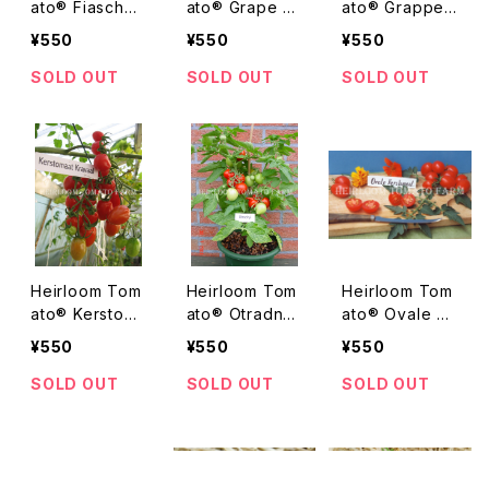
ato® Fiaschett
ato® Grape N
ato® Grappes
o エアルーム・ト
ature Sweet
de Noel エアル
¥550
¥550
¥550
マト・フィアスケ
エアルーム・トマ
ーム・トマト・グ
イト
ト・グレープ・ナ
ラッペス・ド・ノエ
SOLD OUT
SOLD OUT
SOLD OUT
イチャー・スイー
ル
ト
Heirloom Tom
Heirloom Tom
Heirloom Tom
ato® Kerstoma
ato® Otradnyi
ato® Ovale Ke
at Kravaal エア
=Otradnaja エ
rstomaat エア
¥550
¥550
¥550
ルーム・トマト・
アルーム・トマ
ルーム・トマト・
ケルストマト・ク
ト・オタラデニィ
オーヴァル・ケル
SOLD OUT
SOLD OUT
SOLD OUT
ラヴァール
ストマト