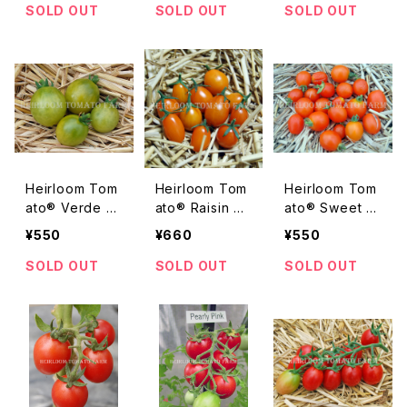
ーン・グレープ
ヴェール
ム・トマト・トンプ
SOLD OUT
SOLD OUT
SOLD OUT
ソン・シードレ
ス・グレープ
Heirloom Tom
Heirloom Tom
Heirloom Tom
ato® Verde Cl
ato® Raisin Or
ato® Sweet O
aro エアルー
ange エアルー
range 2 エアル
¥550
¥660
¥550
ム・トマト・ヴェル
ム・トマト・レイズ
ーム・トマト・ス
デ・クラロ
ン・オレンジ
イート・オレン
SOLD OUT
SOLD OUT
SOLD OUT
ジ・2