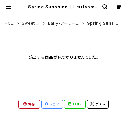
Spring Sunshine | Heirloom T
omato Farm
HOM
Sweet P
Early・アーリー品
Spring Sunshi
E
ea
種
ne
該当する商品が見つかりませんでした。
保存
シェア
LINE
ポスト