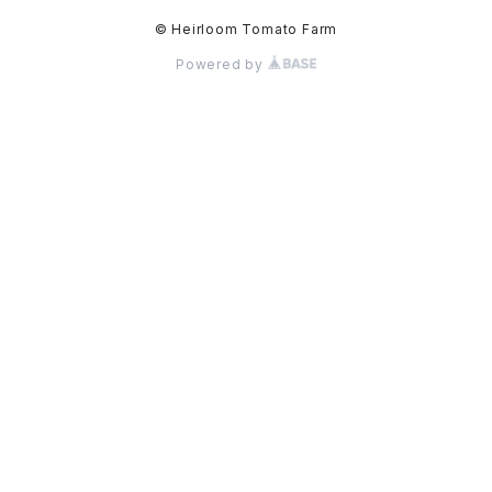
© Heirloom Tomato Farm
Powered by