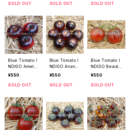
ディゴ・アフタヌ
ゴ・アルキ・ブル
インディゴ・アメ
SOLD OUT
SOLD OUT
SOLD OUT
ーン・デライト＊
ー・ブラッド＊20
ジスト・クリー
2018新品種
15新品種
ム・チェリー＊20
15新品種
Blue Tomato I
Blue Tomato I
Blue Tomato I
NDIGO Amethy
NDIGO Ananas
NDIGO Beautif
st Jewel ブル
Blue ブルートマ
ul Dreamer ブ
¥550
¥550
¥550
ートマト・インデ
ト・インディゴ・ア
ルートマト・イン
ィゴ・アメジス
ナナス・ブルー＊
ディゴ・ビューテ
SOLD OUT
SOLD OUT
SOLD OUT
ト・ジュエル＊20
2015新品種
ィフル・ドリーマ
15新品種
ー＊2015新品種