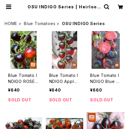
OSU INDIGO Series | Heirloom
Tomato Farm
HOME
Blue Tomatoes
OSU INDIGO Series
Blue Tomato I
Blue Tomato I
Blue Tomato I
NDIGO ROSE
NDIGO Apple
NDIGO Blue B
ブルートマト・イ
ブルートマト・イ
eauty ブルート
¥640
¥640
¥660
ンディゴ・ローズ
ンディゴ・アップ
マト・インディゴ・
＊登録＆契約栽
ル ＊登録＆契約
ブルー・ビューテ
SOLD OUT
SOLD OUT
SOLD OUT
培品種
栽培品種
ィ ＊登録＆契約
栽培品種