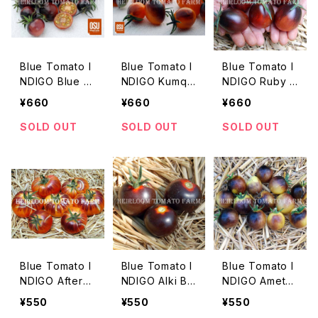
Blue Tomato I
Blue Tomato I
Blue Tomato I
NDIGO Blue B
NDIGO Kumqu
NDIGO Ruby F
erries ブルート
at F1 ブルートマ
1 ブルートマト・
¥660
¥660
¥660
マト・インディゴ・
ト・インディゴ・カ
インディゴ・ルビ
ブルー・ベリーズ
ムクァート・F1＊
ー・F1 ＊登録＆
SOLD OUT
SOLD OUT
SOLD OUT
＊登録＆契約栽
登録＆契約栽培
契約栽培品種
培品種
品種
Blue Tomato I
Blue Tomato I
Blue Tomato I
NDIGO Aftern
NDIGO Alki Blu
NDIGO Amethy
oon Delight ブ
e Blood ブルー
st Cream Cher
¥550
¥550
¥550
ルートマト・イン
トマト・インディ
ry ブルートマト・