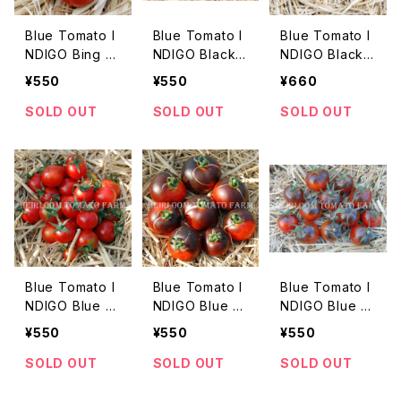
Blue Tomato I
Blue Tomato I
Blue Tomato I
NDIGO Bing C
NDIGO Black
NDIGO Black
herry ブルート
Beauty ブルー
Zebra Cherry
¥550
¥550
¥660
マト・インディゴ・
トマト・インディ
Blue ブルートマ
ビング・チェリー
ゴ・ブラック・ビュ
ト・ブラック・ゼブ
SOLD OUT
SOLD OUT
SOLD OUT
＊2015新品種
ーティ＊2018新
ラ・チェリー・ブ
品種
ルー＊2016新品
種
Blue Tomato I
Blue Tomato I
Blue Tomato I
NDIGO Blue A
NDIGO Blue B
NDIGO Blue C
ngel ブルートマ
ayou ブルート
hocolate ブル
¥550
¥550
¥550
ト・インディゴ・ブ
マト・インディゴ・
ートマト・インデ
ルー・エンジェル
ブルー・バユー＊
ィゴ・ブルー・チ
SOLD OUT
SOLD OUT
SOLD OUT
＊2015新品種
2015新品種
ョコレート＊201
5新品種