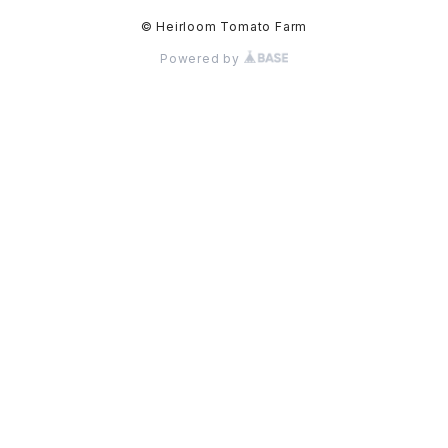
© Heirloom Tomato Farm
Powered by