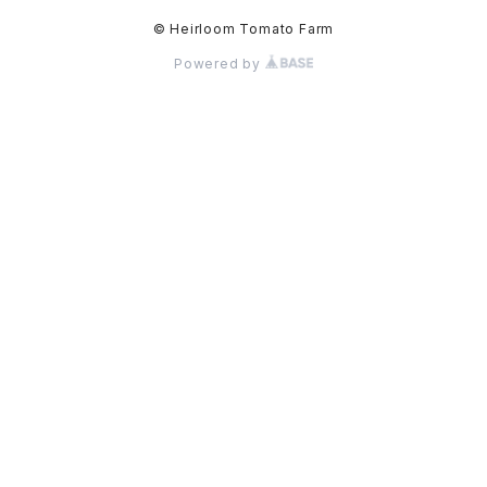
© Heirloom Tomato Farm
Powered by