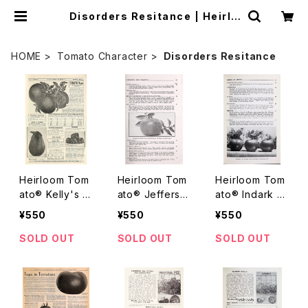
Disorders Resitance | Heirlo
om Tomato Farm
HOME
Tomato Character
Disorders Resitance
Heirloom Tom
Heirloom Tom
Heirloom Tom
ato® Kelly's E
ato® Jefferso
ato® Indark エ
arliana エアル
n エアルーム・ト
アルーム・トマ
¥550
¥550
¥550
ーム・トマト・ケ
マト・ジェファー
ト・インダーク
リーズ・アーリア
ソン
SOLD OUT
SOLD OUT
SOLD OUT
ナ