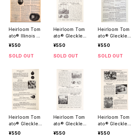
Heirloom Tom
Heirloom Tom
Heirloom Tom
ato® Illinois B
ato® Gleckler
ato® Gleckler
altimore エアル
s Seedmen's
s Seedmen's
¥550
¥550
¥550
ーム・トマト・イリ
Western Red
Tutura Dwarf
ノイ・バルチモア
エアルーム・トマ
Globe エアルー
SOLD OUT
SOLD OUT
SOLD OUT
ト・グレックラー
ム・トマト・グレッ
ズ・シードマン
クラーズ・シード
ズ・ウェスタン・
マンズ・ツツラ・
レッド
ドワーフ・グロー
ブ
Heirloom Tom
Heirloom Tom
Heirloom Tom
ato® Gleckler
ato® Gleckler
ato® Gleckler
s Seedmen's
s Seedmen's
s Seedmen's
¥550
¥550
¥550
Thick Sepal エ
Summer Prolifi
Ohio W-R 3 Gl