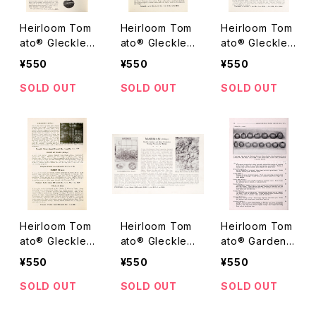
Heirloom Tom
Heirloom Tom
Heirloom Tom
ato® Gleckler
ato® Gleckler
ato® Gleckler
s Seedmen's
s Seedmen's
s Seedmen's
¥550
¥550
¥550
Caleplata エア
Ponderosa Re
Plamer エアル
ルーム・トマト・
d Super Arge
ーム・トマト・グ
SOLD OUT
SOLD OUT
SOLD OUT
グレックラーズ・
ntina Strain エ
レックラーズ・シ
シードマンズ・カ
アルーム・トマ
ードマンズ・プラ
レプラタ
ト・グレックラー
マー
ズ・シードマン
ズ・ポンデロー
サ・レッド・スー
パー・アルジェン
チナ・ストレイン
Heirloom Tom
Heirloom Tom
Heirloom Tom
ato® Gleckler
ato® Gleckler
ato® Garden
s Seedmen's
s Seedmen's
State エアルー
¥550
¥550
¥550
Marmande Isr
Marman エアル
ム・トマト・ガー
ael Strain エア
ーム・トマト・グ
デン・ステート
SOLD OUT
SOLD OUT
SOLD OUT
ルーム・トマト・
レックラーズ・シ
グレックラーズ・
ードマンズ・マル