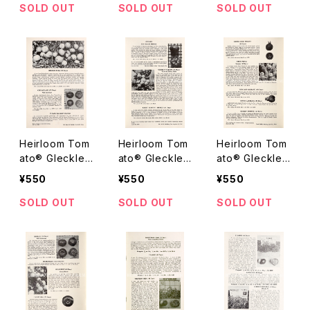
アルーム・トマ
c(Straine C)
obe エアルー
SOLD OUT
SOLD OUT
SOLD OUT
ト・グレックラー
エアルーム・トマ
ム・トマト・グレッ
ズ・シードマン
ト・グレックラー
クラーズ・シード
ズ・スイック・セ
ズ・シードマン
マンズ・オハイ
パル
ズ・サマー・プロ
オ・W-R 3 グロ
リフィック
ーブ
Heirloom Tom
Heirloom Tom
Heirloom Tom
ato® Gleckler
ato® Gleckler
ato® Gleckler
s Seedmen's
s Seedmen's
s Seedmen's
¥550
¥550
¥550
Mission Dyke
Early Giant F-1
Cherry エアル
エアルーム・トマ
Hybrid エアル
ーム・トマト・グ
SOLD OUT
SOLD OUT
SOLD OUT
ト・グレックラー
ーム・トマト・グ
レックラーズ・シ
ズ・シードマン
レックラーズ・シ
ードマンズ・チェ
ズ・ミッション・ダ
ードマンズ・アー
リー
イク
リー・ジャイアン
ト・F-1・ハイブリ
ッド