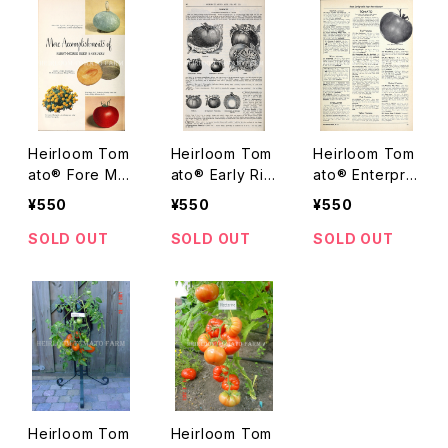
シードマンズ・マ
マン
ルマンデ・イスラ
エル・ストレイン
Heirloom Tom
Heirloom Tom
Heirloom Tom
ato® Fore Mo
ato® Early Ric
ato® Enterpris
st E-21 Hybrid
hmond エアル
er=Enterprise
¥550
¥550
¥550
エアルーム・トマ
ーム・トマト・ア
r B96 エアルー
ト・フォア・モー
ーリー・リッチモ
ム・トマト・エンタ
SOLD OUT
SOLD OUT
SOLD OUT
スト・E-21・ハイ
ンド
ープライザー
ブリッド
Heirloom Tom
Heirloom Tom