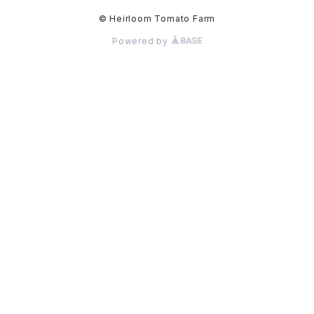
© Heirloom Tomato Farm
Powered by