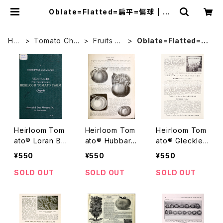
Oblate=Flatted=扁平=偏球 | He
irloom Tomato Farm
HO
Tomato Char
Fruits Sh
Oblate=Flatted=扁
ME
acter
ape
平=偏球
Heirloom Tom
Heirloom Tom
Heirloom Tom
ato® Loran Bl
ato® Hubbard
ato® Gleckler
ood VR エアル
Early エアルー
s Seedmen's
¥550
¥550
¥550
ーム・トマト・ロ
ム・トマト・ハバ
Manahill エアル
ーラン・ブラッド・
ード・アーリー
ーム・トマト・グ
SOLD OUT
SOLD OUT
SOLD OUT
VR
レックラーズ・シ
ードマンズ・マナ
ヒル