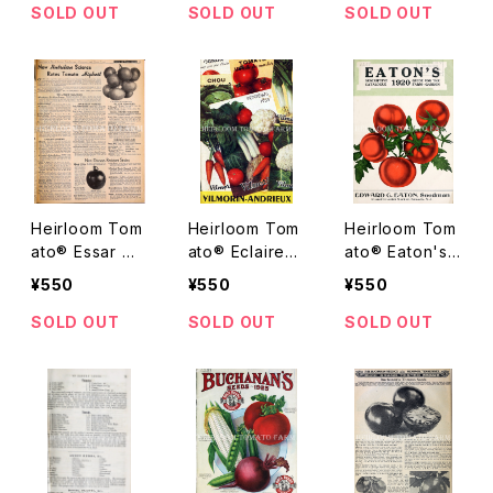
ト・フェラクレス・
エキストラ・アー
SOLD OUT
SOLD OUT
SOLD OUT
ビューティ
リー・サンライズ
Heirloom Tom
Heirloom Tom
Heirloom Tom
ato® Essar エ
ato® Eclaireur
ato® Eaton's
アルーム・トマ
エアルーム・トマ
Avon Early エ
¥550
¥550
¥550
ト・エッサ—
ト・エクレイラー
アルーム・トマ
ト・イートンズ・
SOLD OUT
SOLD OUT
SOLD OUT
エイボン・アーリ
ー