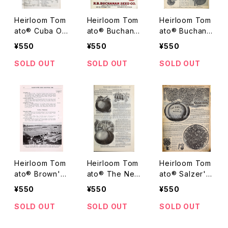
Heirloom Tom
Heirloom Tom
Heirloom Tom
ato® Cuba Ov
ato® Buchana
ato® Buchana
al エアルーム・
n's Buck Bran
n's Beefstear
¥550
¥550
¥550
トマト・キュー
d (Red) エアル
k (Pink) エアル
バ・オーバル
ーム・トマト・ブ
ーム・トマト・ブ
SOLD OUT
SOLD OUT
SOLD OUT
チャナンズ・ブッ
チャナンズ・ビー
ク・ブランド
フステーキ
Heirloom Tom
Heirloom Tom
Heirloom Tom
ato® Brown's
ato® The New
ato® Salzer's
Special エアル
Cardinal エアル
La Crosse Se
¥550
¥550
¥550
ーム・トマト・ブ
ーム・トマト・ザ・
edling エアル
ラウンズ・スペシ
ニュー・カーディ
ーム・トマト・サ
SOLD OUT
SOLD OUT
SOLD OUT
ャル
ナル
ルザーズ・ラ・ク
ロッセ・シードリ