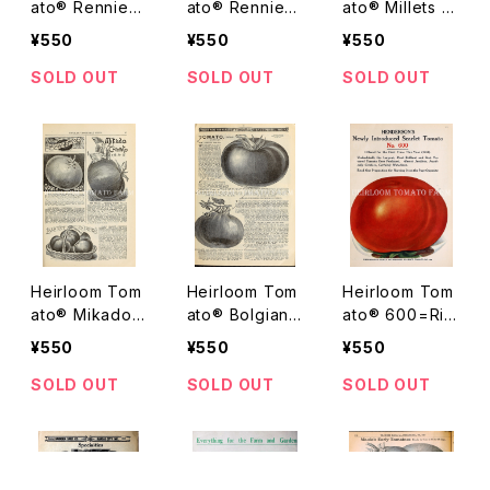
ato® Rennie's
ato® Rennie's
ato® Millets D
XXX Earliest R
Iｍproved Be
akota エアルー
¥550
¥550
¥550
ound Scarlet
efsteak エアル
ム・トマト・ミレッ
Skin エアルー
ーム・トマト・レ
ツ・ダコタ
SOLD OUT
SOLD OUT
SOLD OUT
ム・トマト・レニ
ニーズ・インプル
ーズ・XXX・アー
ーブド・ビーフス
リエスト・ラウン
テーキ
ド・スカーレット・
スキン
Heirloom Tom
Heirloom Tom
Heirloom Tom
ato® Mikado=
ato® Bolgian
ato® 600=Ric
The Mikado=
o's Celebrate
hmeat エアルー
¥550
¥550
¥550
Turner Hybrid
d New Queen
ム・トマト・600
=Early Mammo
エアルーム・トマ
（リッチミート）
SOLD OUT
SOLD OUT
SOLD OUT
th エアルーム・
ト・ボルギアノ
トマト・ミカド
ズ・セレブレイテ
ッド・ニュー・クィ
ーン