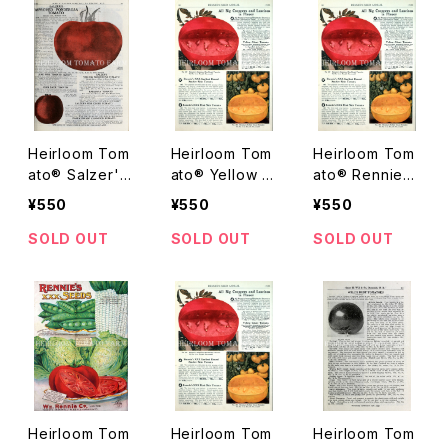
ング
Heirloom Tom
Heirloom Tom
Heirloom Tom
ato® Salzer's
ato® Yellow Gi
ato® Rennie's
Improved Pon
ant==Yellow G
XXX Pink Skin
¥550
¥550
¥550
derosa エアル
iant Everbeari
エアルーム・トマ
ーム・トマト・サ
ng=Everbeari
ト・レニーズ・XX
SOLD OUT
SOLD OUT
SOLD OUT
ルザーズ・インプ
ng Yellow Gia
X・ピンク・スキン
ルーブド・ポンデ
nt エアルーム・
ローサ
トマト・イエロ
ー・ジャイアント
Heirloom Tom
Heirloom Tom
Heirloom Tom