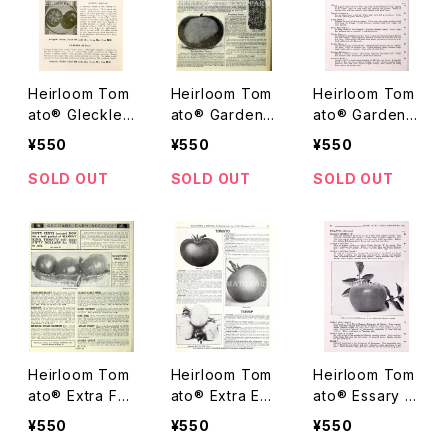
Heirloom Tom
Heirloom Tom
Heirloom Tom
ato® Gleckler
ato® Gardene
ato® Garden
s Seedmen's
rs Gold Mine
State エアルー
¥550
¥550
¥550
Langada エア
エアルーム・トマ
ム・トマト・ガー
ルーム・トマト・
ト・ガーデナー
デン・ステート
SOLD OUT
SOLD OUT
SOLD OUT
グレックラーズ・
ズ・ゴールド・マ
シードマンズ・ラ
イン
ンガダ
Heirloom Tom
Heirloom Tom
Heirloom Tom
ato® Extra Fai
ato® Extra Ear
ato® Essary エ
racres Beauty
ly Sunrise エア
アルーム・トマ
¥550
¥550
¥550
エアルーム・トマ
ルーム・トマト・
ト・エッサリー