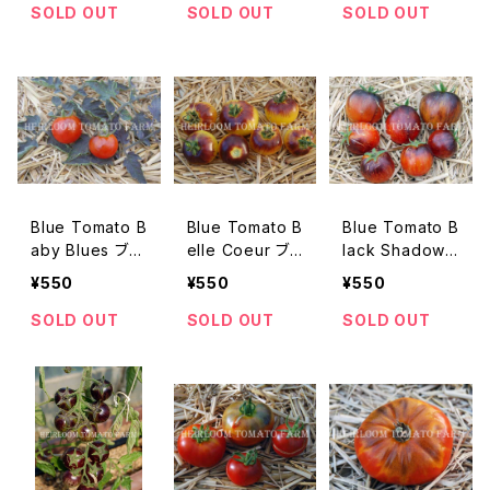
トロット＊2019
新品種
ー・チェリー＊20
SOLD OUT
SOLD OUT
SOLD OUT
新品種
18新品種
Blue Tomato B
Blue Tomato B
Blue Tomato B
aby Blues ブル
elle Coeur ブ
lack Shadow
ートマト・ベイビ
ルートマト・ベ
ブルートマト・ブ
¥550
¥550
¥550
ー・ブルース＊2
ル・クール＊201
ラック・シャドー
018新品種
9新品種
＊2019新品種
SOLD OUT
SOLD OUT
SOLD OUT