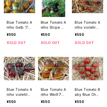
Blue Tomato A
Blue Tomato A
Blue Tomato A
ntho Gelb ブル
ntho Stripe D
ntho violettrot
ートマト・アント・
warf ブルートマ
Yellow ブルート
¥550
¥550
¥550
ゲルブ＊2019新
ト・アント・ストラ
マト・アント・ヴィ
品種
イプ・ドワーフ＊
オレットロット・
SOLD OUT
SOLD OUT
SOLD OUT
2019新品種
イエロー＊2019
新品種
Blue Tomato A
Blue Tomato A
Blue Tomato B
ntho violettrot
ntho Weißブル
aby Blue Cher
ブルートマト・ア
ートマト・アント・
ry ブルートマト・
¥550
¥550
¥550
ント・ヴィオレッ
ヴィクス＊2018
ベイビー・ブル