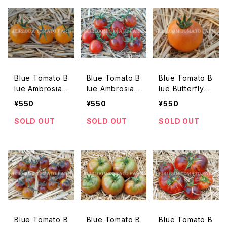
Blue Tomato B
Blue Tomato B
Blue Tomato B
lue Ambrosia
lue Ambrosia
lue Butterfly
Yellow ブルート
ブルートマト・ブ
ブルートマト・ブ
¥550
¥550
¥550
マト・ブルー・ア
ルー・アンブロシ
ルー・バタフライ
ンブロシア・イエ
ア＊2018新品種
＊2018新品種
SOLD OUT
SOLD OUT
SOLD OUT
ロー＊2019新品
種
Blue Tomato B
Blue Tomato B
Blue Tomato B