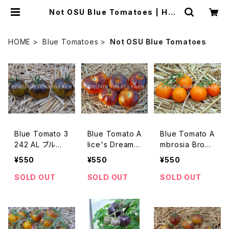
Not OSU Blue Tomatoes | Heir
loom Tomato Farm
HOME
Blue Tomatoes
Not OSU Blue Tomatoes
Blue Tomato 3
Blue Tomato A
Blue Tomato A
242 AL ブルー
lice's Dream
mbrosia Bronz
トマト・3242 AL
ブルートマト・ア
e Cherry ブル
¥550
¥550
¥550
＊2019新品種
リスズ・ドリーム
ートマト・アンブ
＊2018新品種
ロシア・ブロン
SOLD OUT
SOLD OUT
SOLD OUT
ズ・チェリー＊20
18新品種