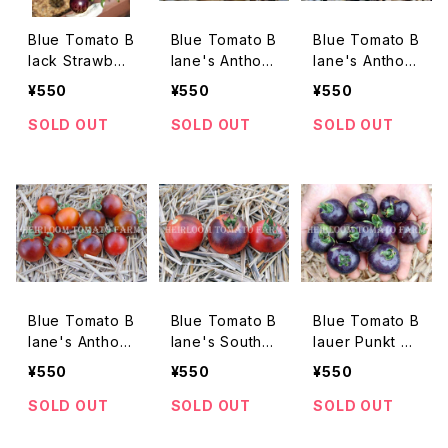
Blue Tomato B
Blue Tomato B
Blue Tomato B
lack Strawber
lane's Antho
lane's Antho
ry ブルートマト・
XJP F2 ブルー
XV F3 ブルート
¥550
¥550
¥550
ブラック・ストロ
トマト・ブランズ・
マト・ブランズ・
ベリー＊2018新
アンソ・XJP F2
アンソ・XV F3＊
SOLD OUT
SOLD OUT
SOLD OUT
品種
＊2019新品種
2019新品種
Blue Tomato B
Blue Tomato B
Blue Tomato B
lane's Antho
lane's Southe
lauer Punkt ブ
XWP F2 ブルー
rn Sparkle ブ
ルートマト・ブラ
¥550
¥550
¥550
トマト・ブランズ・
ルートマト・ブラ
ウワー・プンクト
アンソ・XWP F2
ンズ・サザン・ス
＊2015新品種
SOLD OUT
SOLD OUT
SOLD OUT
＊2019新品種
パークル＊2019
新品種