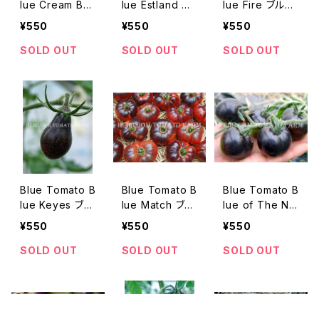
lue Cream Ber
lue Estland ブ
lue Fire ブルー
ries ブルートマ
ルートマト・ブル
トマト・ブルー・
¥550
¥550
¥550
ト・ブルー・クリ
ー・エストランド
ファイヤー＊201
ーム・ベリーズ＊
＊2018新品種
8新品種
SOLD OUT
SOLD OUT
SOLD OUT
2018新品種
Blue Tomato B
Blue Tomato B
Blue Tomato B
lue Keyes ブル
lue Match ブル
lue of The Nig
ートマト・ブル
ートマト・ブル
ht ブルートマト・
¥550
¥550
¥550
ー・キィエス＊20
ー・マッチ＊201
ブルー・オブ・ザ・
19新品種
8新品種
ナイト＊2018新
SOLD OUT
SOLD OUT
SOLD OUT
品種