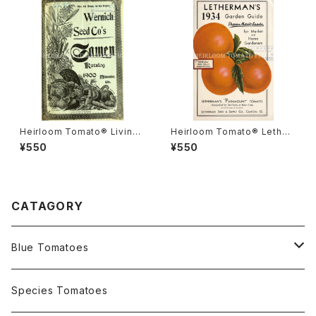
Heirloom Tomato® Livings
Heirloom Tomato® Lether
ton's Boufommenheir エア
mans' Paramount エアルー
¥550
¥550
ルーム・トマト・リビングストン
ム・トマト・レサーマンズ・パラマ
ズ・ブーフォメンヘア
ウント
CATAGORY
Blue Tomatoes
OSU INDIGO Series
Species Tomatoes