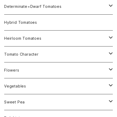
Not OSU Blue Tomatoes
Determinate=Dwarf Tomatoes
Micro Determinate 10cm~30cm
Hybrid Tomatoes
Small Determinate 30cm~50cm
Heirloom Tomatoes
Medium Determinate 50~100cm
Amber Heirloom Tomatoes
Tomato Character
Large Determinate 100~150cm
Bi-Color Heirloom Tomatoes
Culinary Uses
Flowers
For Canning
Semi Indeterminate ~150cm
Black Heirloom Tomatoes
Disease Resistance
Nasturtium・ナスターチウム
Vegetables
For Dry
Alternaria Blight
Colorful Heirloom Tomatoes
Disorders Resitance
Amaranthus・アマランサス
Sweet Pea
For Market or Loadside Shop
Alternaria Stem Canker
Cold 耐寒性