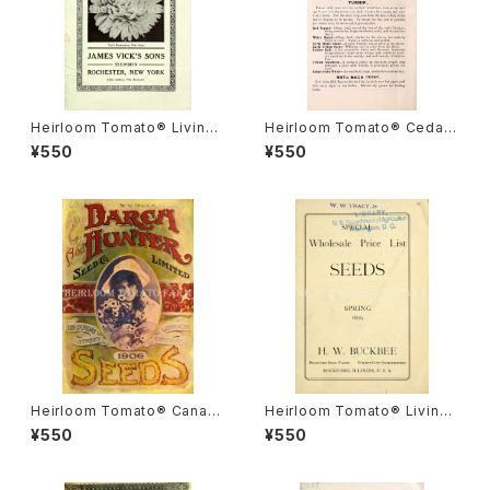
Heirloom Tomato® Livings
Heirloom Tomato® Cedar
ton's Crimson Globe エアル
Hill エアルーム・トマト・セダー・
¥550
¥550
ーム・トマト・リビングストンズ・
ヒル
クリムソン・グローブ
Heirloom Tomato® Canad
Heirloom Tomato® Livings
a Pride エアルーム・トマト・カ
ton's Crimson Cushion エア
¥550
¥550
ナダ・プライド
ルーム・トマト・リビングストン
ズ・クリムソン・クッション