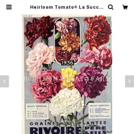
Heirloom Tomato® La Succul
ente エアルーム・トマト・ラ・スキュ
レント | Heirloom Tomato Farm