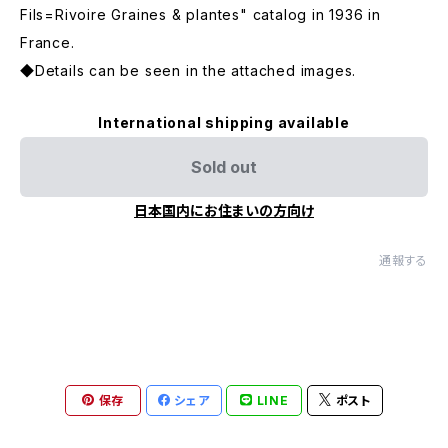
Fils=Rivoire Graines & plantes" catalog in 1936 in
France.
◆Details can be seen in the attached images.
International shipping available
Sold out
日本国内にお住まいの方向け
通報する
保存
シェア
LINE
ポスト