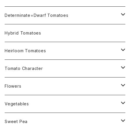
Not OSU Blue Tomatoes
Determinate=Dwarf Tomatoes
Micro Determinate 10cm~30cm
Hybrid Tomatoes
Small Determinate 30cm~50cm
Heirloom Tomatoes
Medium Determinate 50~100cm
Amber Heirloom Tomatoes
Tomato Character
Large Determinate 100~150cm
Bi-Color Heirloom Tomatoes
Culinary Uses
Flowers
For Canning
Semi Indeterminate ~150cm
Black Heirloom Tomatoes
Disease Resistance
Nasturtium・ナスターチウム
Vegetables
For Dry
Alternaria Blight
Colorful Heirloom Tomatoes
Disorders Resitance
Amaranthus・アマランサス
Sweet Pea