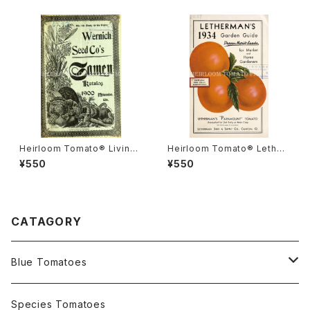
ズ・クリムソン・クッション
Heirloom Tomato® Livings
Heirloom Tomato® Lether
ton's Boufommenheir エア
mans' Paramount エアルー
¥550
¥550
ルーム・トマト・リビングストン
ム・トマト・レサーマンズ・パラマ
ズ・ブーフォメンヘア
ウント
CATAGORY
Blue Tomatoes
OSU INDIGO Series
Species Tomatoes