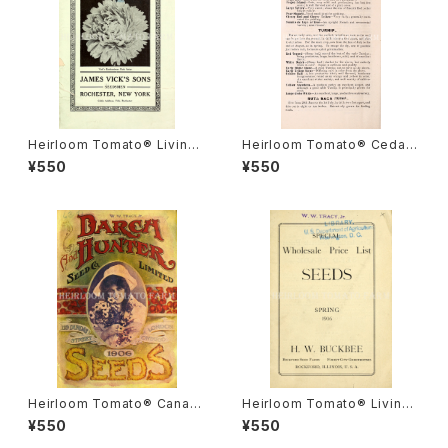
Heirloom Tomato® Livings
Heirloom Tomato® Cedar
ton's Crimson Globe エアル
Hill エアルーム・トマト・セダー・
¥550
¥550
ーム・トマト・リビングストンズ・
ヒル
クリムソン・グローブ
Heirloom Tomato® Canad
Heirloom Tomato® Livings
a Pride エアルーム・トマト・カ
ton's Crimson Cushion エア
¥550
¥550
ナダ・プライド
ルーム・トマト・リビングストン