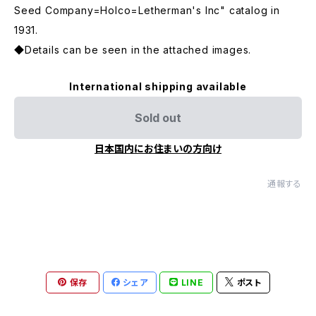
Seed Company=Holco=Letherman's Inc" catalog in
1931.
◆Details can be seen in the attached images.
International shipping available
Sold out
日本国内にお住まいの方向け
通報する
保存
シェア
LINE
ポスト