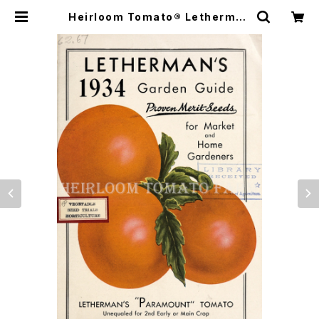
Heirloom Tomato® Letherman
s' Paramount エアルーム・トマト・
レサーマンズ・パラマウント | Heirlo
om Tomato Farm