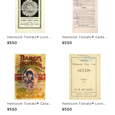
Heirloom Tomato® Livings
Heirloom Tomato® Cedar
ton's Crimson Globe エアル
Hill エアルーム・トマト・セダー・
¥550
¥550
ーム・トマト・リビングストンズ・
ヒル
クリムソン・グローブ
Heirloom Tomato® Canad
Heirloom Tomato® Livings
a Pride エアルーム・トマト・カ
ton's Crimson Cushion エア
¥550
¥550
ナダ・プライド
ルーム・トマト・リビングストン