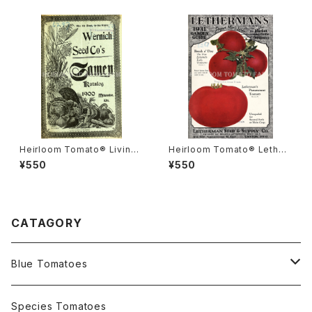
ズ・クリムソン・クッション
Heirloom Tomato® Livings
Heirloom Tomato® Lether
ton's Boufommenheir エア
mans' Canton エアルーム・ト
¥550
¥550
ルーム・トマト・リビングストン
マト・レサーマンズ・カントン
ズ・ブーフォメンヘア
CATAGORY
Blue Tomatoes
OSU INDIGO Series
Species Tomatoes