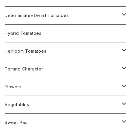
Not OSU Blue Tomatoes
Determinate=Dwarf Tomatoes
Micro Determinate 10cm~30cm
Hybrid Tomatoes
Small Determinate 30cm~50cm
Heirloom Tomatoes
Medium Determinate 50~100cm
Amber Heirloom Tomatoes
Tomato Character
Large Determinate 100~150cm
Bi-Color Heirloom Tomatoes
Culinary Uses
Flowers
For Canning
Semi Indeterminate ~150cm
Black Heirloom Tomatoes
Disease Resistance
Nasturtium・ナスターチウム
Vegetables
For Dry
Alternaria Blight
Colorful Heirloom Tomatoes
Disorders Resitance
Amaranthus・アマランサス
Sweet Pea