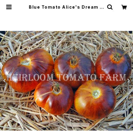
Blue Tomato Alice's Dream ブ
ルートマト・アリスズ・ドリーム＊201
8新品種 | Heirloom Tomato Far
m