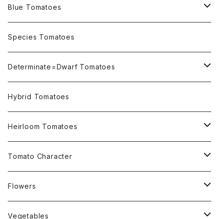
Blue Tomatoes
OSU INDIGO Series
Species Tomatoes
Not OSU Blue Tomatoes
Determinate=Dwarf Tomatoes
Micro Determinate 10cm~30cm
Hybrid Tomatoes
Small Determinate 30cm~50cm
Heirloom Tomatoes
Medium Determinate 50~100cm
Amber Heirloom Tomatoes
Tomato Character
Large Determinate 100~150cm
Bi-Color Heirloom Tomatoes
Culinary Uses
Flowers
For Canning
Semi Indeterminate ~150cm
Black Heirloom Tomatoes
Disease Resistance
Nasturtium・ナスターチウム
Vegetables