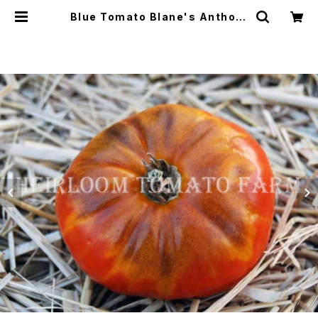
Blue Tomato Blane's Antho X
V F3 ブルートマト・ブランズ・アンソ・
XV F3＊2019新品種 | Heirloom
Tomato Farm