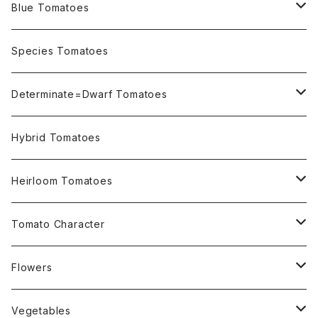
Blue Tomatoes
OSU INDIGO Series
Species Tomatoes
Not OSU Blue Tomatoes
Determinate=Dwarf Tomatoes
Micro Determinate 10cm~30cm
Hybrid Tomatoes
Small Determinate 30cm~50cm
Heirloom Tomatoes
Medium Determinate 50~100cm
Amber Heirloom Tomatoes
Tomato Character
Large Determinate 100~150cm
Bi-Color Heirloom Tomatoes
Culinary Uses
Flowers
For Canning
Semi Indeterminate ~150cm
Black Heirloom Tomatoes
Disease Resistance
Nasturtium・ナスターチウム
Vegetables