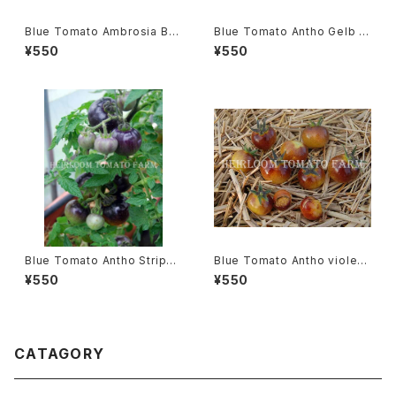
Blue Tomato Ambrosia Bro
Blue Tomato Antho Gelb ブ
nze Cherry ブルートマト・アン
ルートマト・アント・ゲルブ＊201
¥550
¥550
ブロシア・ブロンズ・チェリー＊2
9新品種
018新品種
Blue Tomato Antho Stripe
Blue Tomato Antho violettr
Dwarf ブルートマト・アント・ス
ot Yellow ブルートマト・アン
¥550
¥550
トライプ・ドワーフ＊2019新品種
ト・ヴィオレットロット・イエロー
＊2019新品種
CATAGORY