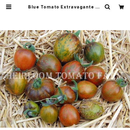
Blue Tomato Extravagante Ro
uffiange ブルートマト・エクストラ
ヴァガンテ・ロウフィアンジュ＊2018
新品種 | Heirloom Tomato Far
m