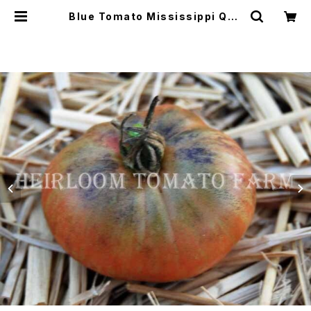
Blue Tomato Mississippi Que
en ブルートマト・ミシシッピィ・クィー
ン＊2019新品種 | Heirloom Tom
ato Farm