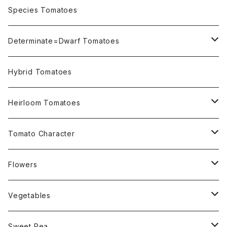
OSU INDIGO Series
Species Tomatoes
Not OSU Blue Tomatoes
Determinate=Dwarf Tomatoes
Micro Determinate 10cm~30cm
Hybrid Tomatoes
Small Determinate 30cm~50cm
Heirloom Tomatoes
Medium Determinate 50~100cm
Amber Heirloom Tomatoes
Tomato Character
Large Determinate 100~150cm
Bi-Color Heirloom Tomatoes
Culinary Uses
Flowers
For Canning
Semi Indeterminate ~150cm
Black Heirloom Tomatoes
Disease Resistance
Nasturtium・ナスターチウム
Vegetables
For Dry
Alternaria Blight
Colorful Heirloom Tomatoes
Disorders Resitance
Amaranthus・アマランサス
Sweet Pea