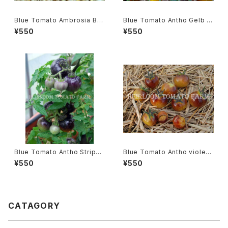
Blue Tomato Ambrosia Bro
Blue Tomato Antho Gelb ブ
nze Cherry ブルートマト・アン
ルートマト・アント・ゲルブ＊201
¥550
¥550
ブロシア・ブロンズ・チェリー＊2
9新品種
018新品種
Blue Tomato Antho Stripe
Blue Tomato Antho violettr
Dwarf ブルートマト・アント・ス
ot Yellow ブルートマト・アン
¥550
¥550
トライプ・ドワーフ＊2019新品種
ト・ヴィオレットロット・イエロー
＊2019新品種
CATAGORY