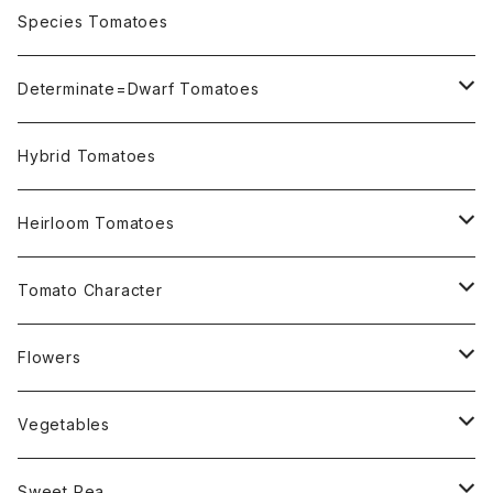
OSU INDIGO Series
Species Tomatoes
Not OSU Blue Tomatoes
Determinate=Dwarf Tomatoes
Micro Determinate 10cm~30cm
Hybrid Tomatoes
Small Determinate 30cm~50cm
Heirloom Tomatoes
Medium Determinate 50~100cm
Amber Heirloom Tomatoes
Tomato Character
Large Determinate 100~150cm
Bi-Color Heirloom Tomatoes
Culinary Uses
Flowers
For Canning
Semi Indeterminate ~150cm
Black Heirloom Tomatoes
Disease Resistance
Nasturtium・ナスターチウム
Vegetables
For Dry
Alternaria Blight
Colorful Heirloom Tomatoes
Disorders Resitance
Amaranthus・アマランサス
Sweet Pea