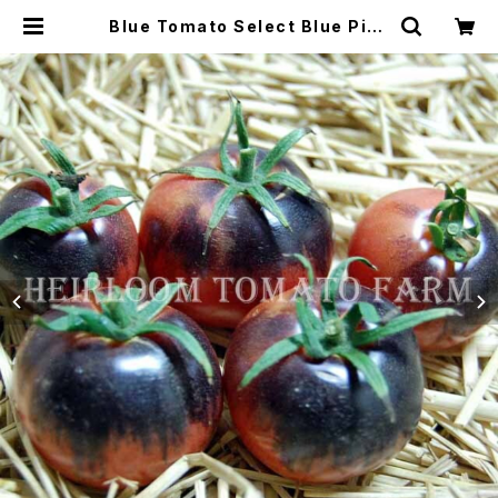
Blue Tomato Select Blue Pink
ブルー・トマト・セレクト・ブルー・ピン
ク＊2015新品種 | Heirloom Tom
ato Farm