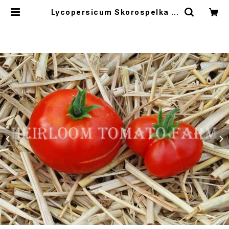
Lycopersicum Skorospelka リ
コペルシコン・スコロスペルカspeci
e | Heirloom Tomato Farm