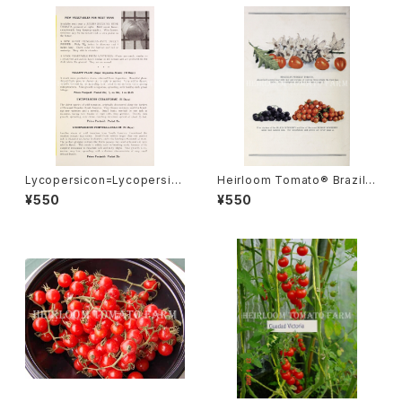
Lycopersicon=Lycopersic
Heirloom Tomato® Brazilia
um Cerasiforme リコペルシ
n Prickely エアルーム・トマト・
¥550
¥550
コン・セラシフォルム
ブラジリアン・プリケリィ