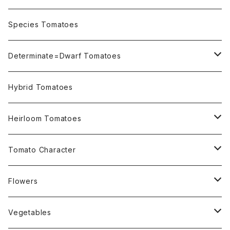
OSU INDIGO Series
Species Tomatoes
Not OSU Blue Tomatoes
Determinate=Dwarf Tomatoes
Micro Determinate 10cm~30cm
Hybrid Tomatoes
Small Determinate 30cm~50cm
Heirloom Tomatoes
Medium Determinate 50~100cm
Amber Heirloom Tomatoes
Tomato Character
Large Determinate 100~150cm
Bi-Color Heirloom Tomatoes
Culinary Uses
Flowers
For Canning
Semi Indeterminate ~150cm
Black Heirloom Tomatoes
Disease Resistance
Nasturtium・ナスターチウム
Vegetables