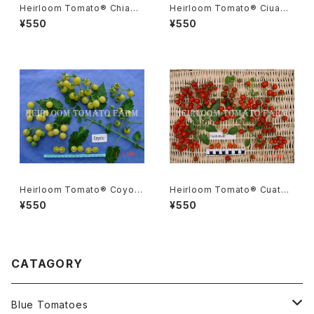
Heirloom Tomato® Chiapa
Heirloom Tomato® Ciuada
s Wild エアルーム・トマト・チア
d Victoria=Ciuadad Victori
¥550
¥550
パス・ワイルドRED
a エアルーム・トマト・キウアダッ
ド・ビクトリア＊原種系＆原種ト
マト
Heirloom Tomato® Coyote
Heirloom Tomato® Cuato
エアルーム・トマト・コヨーテ
mate エアルーム・トマト・クワト
¥550
¥550
マト Specie
CATAGORY
Blue Tomatoes