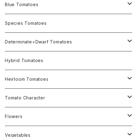
Blue Tomatoes
OSU INDIGO Series
Species Tomatoes
Not OSU Blue Tomatoes
Determinate=Dwarf Tomatoes
Micro Determinate 10cm~30cm
Hybrid Tomatoes
Small Determinate 30cm~50cm
Heirloom Tomatoes
Medium Determinate 50~100cm
Amber Heirloom Tomatoes
Tomato Character
Large Determinate 100~150cm
Bi-Color Heirloom Tomatoes
Culinary Uses
Flowers
For Canning
Semi Indeterminate ~150cm
Black Heirloom Tomatoes
Disease Resistance
Nasturtium・ナスターチウム
Vegetables