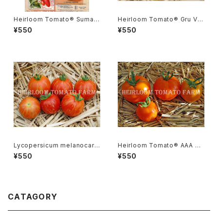
Heirloom Tomato® Sumatr
Heirloom Tomato® Gru Ve
a Fig エアルーム・トマト・スマト
e エアルーム・トマト・グルー・ビ
¥550
¥550
ラ・フィグ
ーGR-17＊2015新品種
Lycopersicum melanocarp
Heirloom Tomato® AAA S
a リコペルシコン・ メラノカルパ
weet エアルーム・トマト・AAA・
¥550
¥550
Species
スイート
CATAGORY