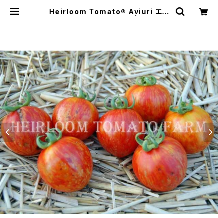
Heirloom Tomato® Aviuri エア
ルーム・トマト・アヴィウリ | Heirloo
m Tomato Farm