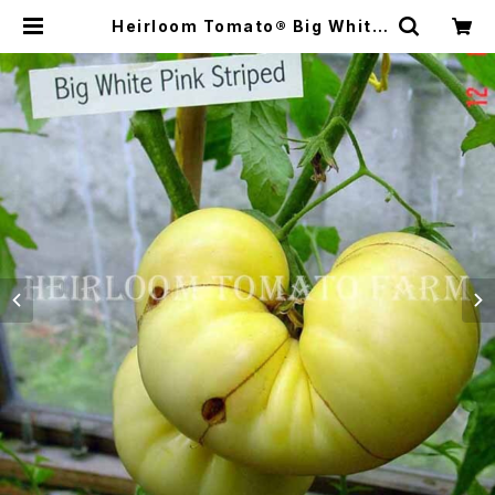
Heirloom Tomato® Big White
Pink Stripe エアルーム・トマト・ビ
ッグ・ホワイト・ピンク・ストライプBi-
C | Heirloom Tomato Farm