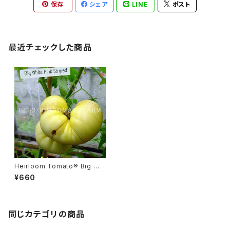
保存
シェア
LINE
ポスト
最近チェックした商品
Heirloom Tomato® Big Wh
ite Pink Stripe エアルーム・ト
¥660
マト・ビッグ・ホワイト・ピンク・ス
トライプBi-C
同じカテゴリの商品