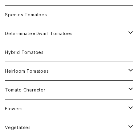
OSU INDIGO Series
Species Tomatoes
Not OSU Blue Tomatoes
Determinate=Dwarf Tomatoes
Micro Determinate 10cm~30cm
Hybrid Tomatoes
Small Determinate 30cm~50cm
Heirloom Tomatoes
Medium Determinate 50~100cm
Amber Heirloom Tomatoes
Tomato Character
Large Determinate 100~150cm
Bi-Color Heirloom Tomatoes
Culinary Uses
Flowers
For Canning
Semi Indeterminate ~150cm
Black Heirloom Tomatoes
Disease Resistance
Nasturtium・ナスターチウム
Vegetables