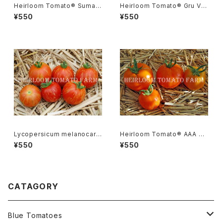
Heirloom Tomato® Sumatr
Heirloom Tomato® Gru Ve
a Fig エアルーム・トマト・スマト
e エアルーム・トマト・グルー・ビ
¥550
¥550
ラ・フィグ
ーGR-17＊2015新品種
Lycopersicum melanocarp
Heirloom Tomato® AAA S
a リコペルシコン・ メラノカルパ
weet エアルーム・トマト・AAA・
¥550
¥550
Species
スイート
CATAGORY
Blue Tomatoes