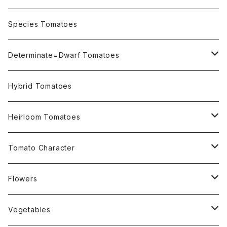
OSU INDIGO Series
Species Tomatoes
Not OSU Blue Tomatoes
Determinate=Dwarf Tomatoes
Micro Determinate 10cm~30cm
Hybrid Tomatoes
Small Determinate 30cm~50cm
Heirloom Tomatoes
Medium Determinate 50~100cm
Amber Heirloom Tomatoes
Tomato Character
Large Determinate 100~150cm
Bi-Color Heirloom Tomatoes
Culinary Uses
Flowers
For Canning
Semi Indeterminate ~150cm
Black Heirloom Tomatoes
Disease Resistance
Nasturtium・ナスターチウム
Vegetables