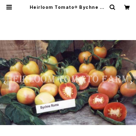
Heirloom Tomato® Bychne Ro
ma エアルーム・トマト・ビケネ・ロー
マ | Heirloom Tomato Farm