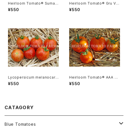
Heirloom Tomato® Sumatr
Heirloom Tomato® Gru Ve
a Fig エアルーム・トマト・スマト
e エアルーム・トマト・グルー・ビ
¥550
¥550
ラ・フィグ
ーGR-17＊2015新品種
Lycopersicum melanocarp
Heirloom Tomato® AAA S
a リコペルシコン・ メラノカルパ
weet エアルーム・トマト・AAA・
¥550
¥550
Species
スイート
CATAGORY
Blue Tomatoes