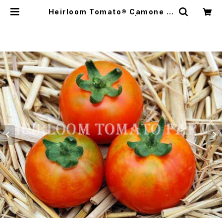
Heirloom Tomato® Camone エ
アルーム・トマト・カモネ | Heirloo
m Tomato Farm