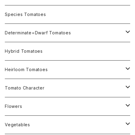
OSU INDIGO Series
Species Tomatoes
Not OSU Blue Tomatoes
Determinate=Dwarf Tomatoes
Micro Determinate 10cm~30cm
Hybrid Tomatoes
Small Determinate 30cm~50cm
Heirloom Tomatoes
Medium Determinate 50~100cm
Amber Heirloom Tomatoes
Tomato Character
Large Determinate 100~150cm
Bi-Color Heirloom Tomatoes
Culinary Uses
Flowers
For Canning
Semi Indeterminate ~150cm
Black Heirloom Tomatoes
Disease Resistance
Nasturtium・ナスターチウム
Vegetables