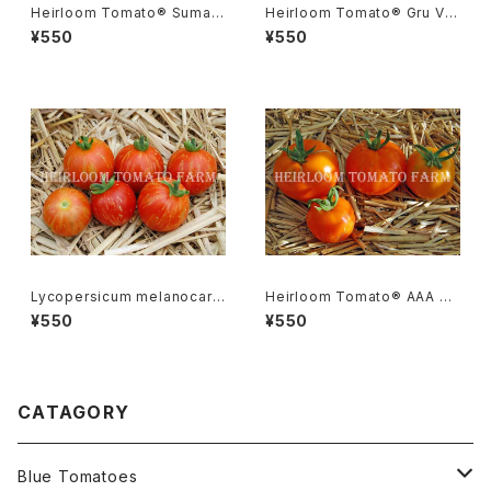
Heirloom Tomato® Sumatr
Heirloom Tomato® Gru Ve
a Fig エアルーム・トマト・スマト
e エアルーム・トマト・グルー・ビ
¥550
¥550
ラ・フィグ
ーGR-17＊2015新品種
Lycopersicum melanocarp
Heirloom Tomato® AAA S
a リコペルシコン・ メラノカルパ
weet エアルーム・トマト・AAA・
¥550
¥550
Species
スイート
CATAGORY
Blue Tomatoes