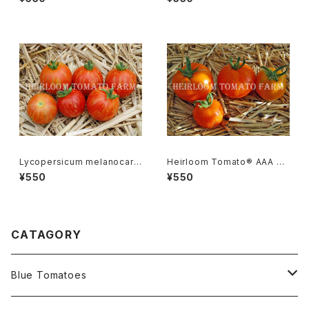
ラ・フィグ
ーGR-17＊2015新品種
Lycopersicum melanocarp
Heirloom Tomato® AAA S
a リコペルシコン・ メラノカルパ
weet エアルーム・トマト・AAA・
¥550
¥550
Species
スイート
CATAGORY
Blue Tomatoes