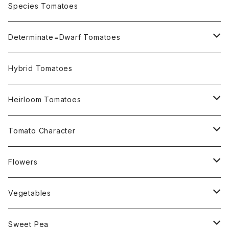
OSU INDIGO Series
Species Tomatoes
Not OSU Blue Tomatoes
Determinate=Dwarf Tomatoes
Micro Determinate 10cm~30cm
Hybrid Tomatoes
Small Determinate 30cm~50cm
Heirloom Tomatoes
Medium Determinate 50~100cm
Amber Heirloom Tomatoes
Tomato Character
Large Determinate 100~150cm
Bi-Color Heirloom Tomatoes
Culinary Uses
Flowers
For Canning
Semi Indeterminate ~150cm
Black Heirloom Tomatoes
Disease Resistance
Nasturtium・ナスターチウム
Vegetables
For Dry
Alternaria Blight
Colorful Heirloom Tomatoes
Disorders Resitance
Amaranthus・アマランサス
Sweet Pea