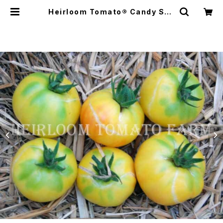
Heirloom Tomato® Candy Stri
pes Yellow Cherry エアルーム・ト
マト・キャンディ・ストライプ・イエロ
ー・チェリーY | Heirloom Tomat
o Farm