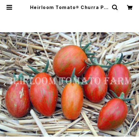
Heirloom Tomato® Churra Plu
m エアルーム・トマト・チュラ・プラム
| Heirloom Tomato Farm