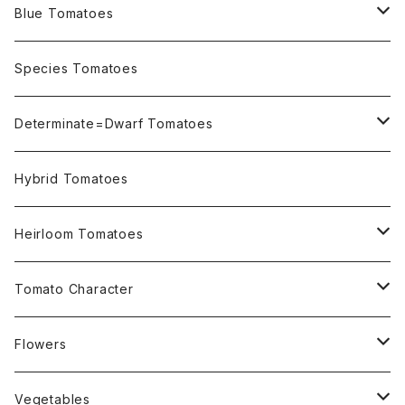
Blue Tomatoes
OSU INDIGO Series
Species Tomatoes
Not OSU Blue Tomatoes
Determinate=Dwarf Tomatoes
Micro Determinate 10cm~30cm
Hybrid Tomatoes
Small Determinate 30cm~50cm
Heirloom Tomatoes
Medium Determinate 50~100cm
Amber Heirloom Tomatoes
Tomato Character
Large Determinate 100~150cm
Bi-Color Heirloom Tomatoes
Culinary Uses
Flowers
For Canning
Semi Indeterminate ~150cm
Black Heirloom Tomatoes
Disease Resistance
Nasturtium・ナスターチウム
Vegetables