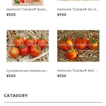
Heirloom Tomato® Sumatr
Heirloom Tomato® Gru Ve
a Fig エアルーム・トマト・スマト
e エアルーム・トマト・グルー・ビ
¥550
¥550
ラ・フィグ
ーGR-17＊2015新品種
Lycopersicum melanocarp
Heirloom Tomato® AAA S
a リコペルシコン・ メラノカルパ
weet エアルーム・トマト・AAA・
¥550
¥550
Species
スイート
CATAGORY