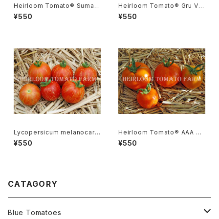
Heirloom Tomato® Sumatr
Heirloom Tomato® Gru Ve
a Fig エアルーム・トマト・スマト
e エアルーム・トマト・グルー・ビ
¥550
¥550
ラ・フィグ
ーGR-17＊2015新品種
Lycopersicum melanocarp
Heirloom Tomato® AAA S
a リコペルシコン・ メラノカルパ
weet エアルーム・トマト・AAA・
¥550
¥550
Species
スイート
CATAGORY
Blue Tomatoes