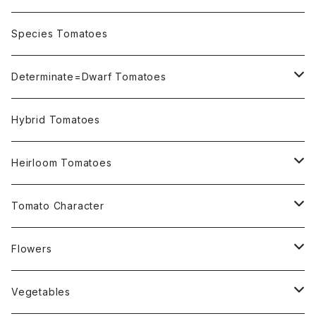
OSU INDIGO Series
Species Tomatoes
Not OSU Blue Tomatoes
Determinate=Dwarf Tomatoes
Micro Determinate 10cm~30cm
Hybrid Tomatoes
Small Determinate 30cm~50cm
Heirloom Tomatoes
Medium Determinate 50~100cm
Amber Heirloom Tomatoes
Tomato Character
Large Determinate 100~150cm
Bi-Color Heirloom Tomatoes
Culinary Uses
Flowers
For Canning
Semi Indeterminate ~150cm
Black Heirloom Tomatoes
Disease Resistance
Nasturtium・ナスターチウム
Vegetables