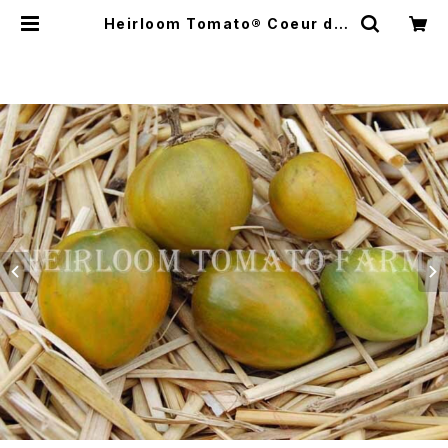
Heirloom Tomato® Coeur de
Boeuf Surpriz エアルーム・トマト・
ケルド・ブッフ・サプライズ | Heirloo
m Tomato Farm