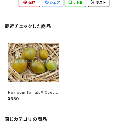
保存
シェア
LINE
ポスト
最近チェックした商品
Heirloom Tomato® Coeur
de Boeuf Surpriz エアルー
¥550
ム・トマト・ケルド・ブッフ・サプラ
イズ
同じカテゴリの商品