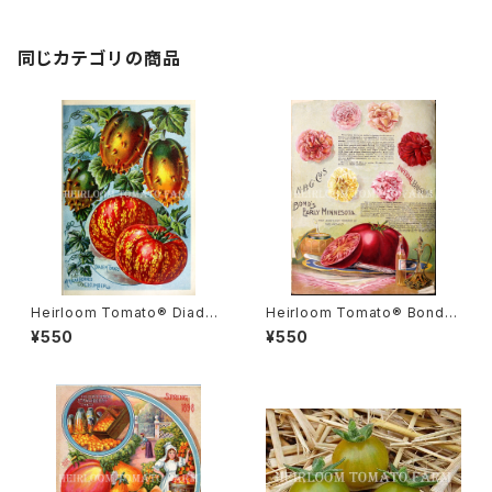
同じカテゴリの商品
Heirloom Tomato® Diade
Heirloom Tomato® Bond's
m エアルーム・トマト・ダイアデ
Early Minnesota エアルーム・
¥550
¥550
ム
トマト・ボンズ・アーリー・ミネソ
タ