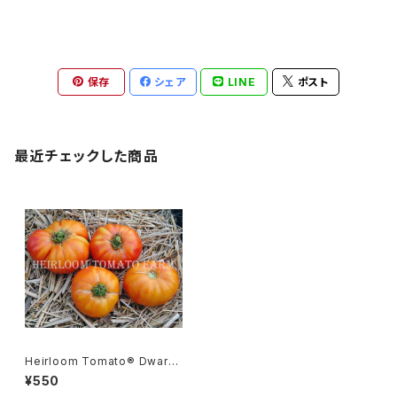
保存
シェア
LINE
ポスト
最近チェックした商品
Heirloom Tomato® Dwarf
Caitydid エアルーム・トマト・ド
¥550
ワーフ・ケイティディッド