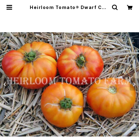
Heirloom Tomato® Dwarf Cait
ydid エアルーム・トマト・ドワーフ・ケ
イティディッド | Heirloom Tomat
o Farm