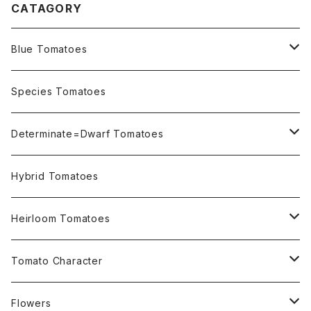
CATAGORY
Blue Tomatoes
OSU INDIGO Series
Species Tomatoes
Not OSU Blue Tomatoes
Determinate=Dwarf Tomatoes
Micro Determinate 10cm~30cm
Hybrid Tomatoes
Small Determinate 30cm~50cm
Heirloom Tomatoes
Medium Determinate 50~100cm
Amber Heirloom Tomatoes
Tomato Character
Large Determinate 100~150cm
Bi-Color Heirloom Tomatoes
Culinary Uses
Flowers