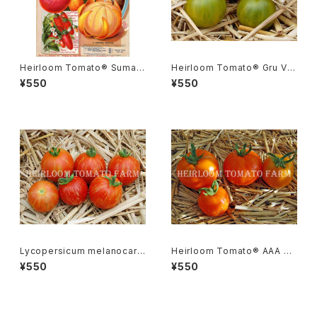
Heirloom Tomato® Sumatr
Heirloom Tomato® Gru Ve
a Fig エアルーム・トマト・スマト
e エアルーム・トマト・グルー・ビ
¥550
¥550
ラ・フィグ
ーGR-17＊2015新品種
Lycopersicum melanocarp
Heirloom Tomato® AAA S
a リコペルシコン・ メラノカルパ
weet エアルーム・トマト・AAA・
¥550
¥550
Species
スイート