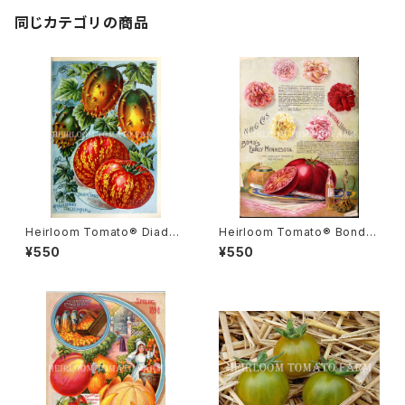
同じカテゴリの商品
Heirloom Tomato® Diade
Heirloom Tomato® Bond's
m エアルーム・トマト・ダイアデ
Early Minnesota エアルーム・
¥550
¥550
ム
トマト・ボンズ・アーリー・ミネソ
タ