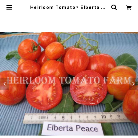
Heirloom Tomato® Elberta Pe
ach エアルーム・トマト・エルバータ・
ピーチ | Heirloom Tomato Farm