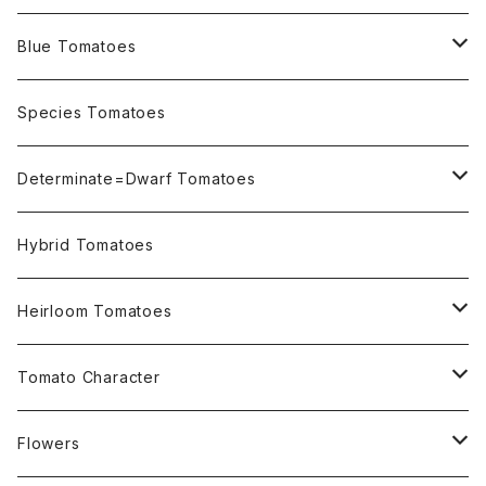
Blue Tomatoes
OSU INDIGO Series
Species Tomatoes
Not OSU Blue Tomatoes
Determinate=Dwarf Tomatoes
Micro Determinate 10cm~30cm
Hybrid Tomatoes
Small Determinate 30cm~50cm
Heirloom Tomatoes
Medium Determinate 50~100cm
Amber Heirloom Tomatoes
Tomato Character
Large Determinate 100~150cm
Bi-Color Heirloom Tomatoes
Culinary Uses
Flowers