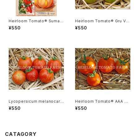
Heirloom Tomato® Sumatr
Heirloom Tomato® Gru Ve
a Fig エアルーム・トマト・スマト
e エアルーム・トマト・グルー・ビ
¥550
¥550
ラ・フィグ
ーGR-17＊2015新品種
Lycopersicum melanocarp
Heirloom Tomato® AAA S
a リコペルシコン・ メラノカルパ
weet エアルーム・トマト・AAA・
¥550
¥550
Species
スイート
CATAGORY