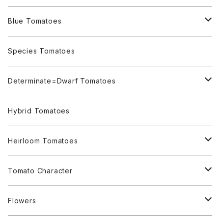
Blue Tomatoes
OSU INDIGO Series
Species Tomatoes
Not OSU Blue Tomatoes
Determinate=Dwarf Tomatoes
Micro Determinate 10cm~30cm
Hybrid Tomatoes
Small Determinate 30cm~50cm
Heirloom Tomatoes
Medium Determinate 50~100cm
Amber Heirloom Tomatoes
Tomato Character
Large Determinate 100~150cm
Bi-Color Heirloom Tomatoes
Culinary Uses
Flowers