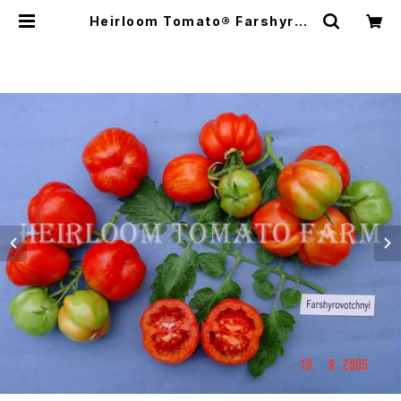
Heirloom Tomato® Farshyrov
otchnyi エアルーム・トマト・ファル
シュロヴォテキニィ | Heirloom To
mato Farm