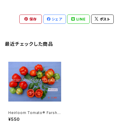
保存
シェア
LINE
ポスト
最近チェックした商品
Heirloom Tomato® Farshyr
ovotchnyi エアルーム・トマ
¥550
ト・ファルシュロヴォテキニィ