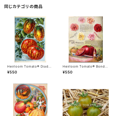
同じカテゴリの商品
Heirloom Tomato® Diade
Heirloom Tomato® Bond's
m エアルーム・トマト・ダイアデ
Early Minnesota エアルーム・
¥550
¥550
ム
トマト・ボンズ・アーリー・ミネソ
タ