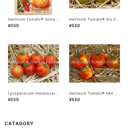
Heirloom Tomato® Sumatr
Heirloom Tomato® Gru Ve
a Fig エアルーム・トマト・スマト
e エアルーム・トマト・グルー・ビ
¥550
¥550
ラ・フィグ
ーGR-17＊2015新品種
Lycopersicum melanocarp
Heirloom Tomato® AAA S
a リコペルシコン・ メラノカルパ
weet エアルーム・トマト・AAA・
¥550
¥550
Species
スイート
CATAGORY