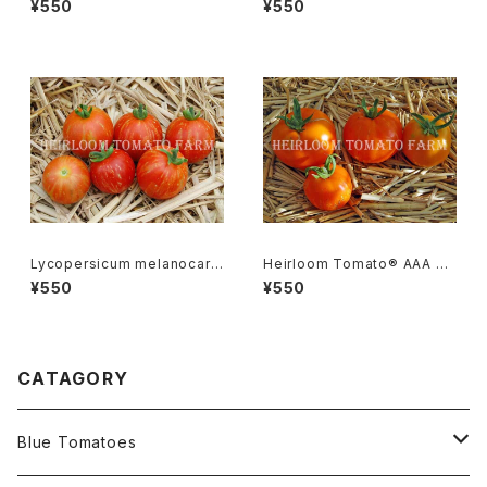
¥550
¥550
ラ・フィグ
ーGR-17＊2015新品種
Lycopersicum melanocarp
Heirloom Tomato® AAA S
a リコペルシコン・ メラノカルパ
weet エアルーム・トマト・AAA・
¥550
¥550
Species
スイート
CATAGORY
Blue Tomatoes