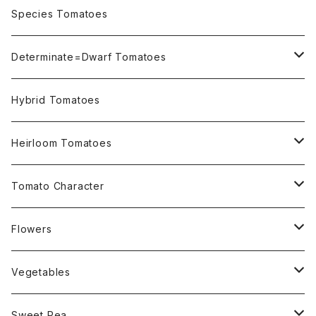
OSU INDIGO Series
Species Tomatoes
Not OSU Blue Tomatoes
Determinate=Dwarf Tomatoes
Micro Determinate 10cm~30cm
Hybrid Tomatoes
Small Determinate 30cm~50cm
Heirloom Tomatoes
Medium Determinate 50~100cm
Amber Heirloom Tomatoes
Tomato Character
Large Determinate 100~150cm
Bi-Color Heirloom Tomatoes
Culinary Uses
Flowers
For Canning
Semi Indeterminate ~150cm
Black Heirloom Tomatoes
Disease Resistance
Nasturtium・ナスターチウム
Vegetables
For Dry
Alternaria Blight
Colorful Heirloom Tomatoes
Disorders Resitance
Amaranthus・アマランサス
Sweet Pea