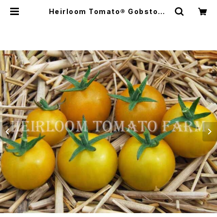
Heirloom Tomato® Gobstopp
er エアルーム・トマト・ ゴブストッパ
ー | Heirloom Tomato Farm