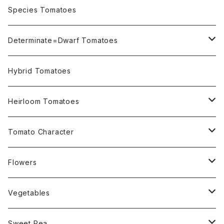
OSU INDIGO Series
Species Tomatoes
Not OSU Blue Tomatoes
Determinate=Dwarf Tomatoes
Micro Determinate 10cm~30cm
Hybrid Tomatoes
Small Determinate 30cm~50cm
Heirloom Tomatoes
Medium Determinate 50~100cm
Amber Heirloom Tomatoes
Tomato Character
Large Determinate 100~150cm
Bi-Color Heirloom Tomatoes
Culinary Uses
Flowers
For Canning
Semi Indeterminate ~150cm
Black Heirloom Tomatoes
Disease Resistance
Nasturtium・ナスターチウム
Vegetables
For Dry
Alternaria Blight
Colorful Heirloom Tomatoes
Disorders Resitance
Amaranthus・アマランサス
Sweet Pea