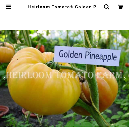
Heirloom Tomato® Golden Pin
eapple エアルーム・トマト・ゴール
デン・パイナップル | Heirloom To
mato Farm