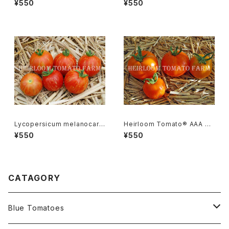
¥550
¥550
ラ・フィグ
ーGR-17＊2015新品種
Lycopersicum melanocarp
Heirloom Tomato® AAA S
a リコペルシコン・ メラノカルパ
weet エアルーム・トマト・AAA・
¥550
¥550
Species
スイート
CATAGORY
Blue Tomatoes