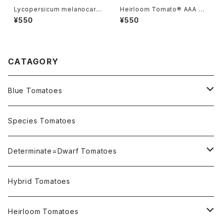
Lycopersicum melanocarp
Heirloom Tomato® AAA S
a リコペルシコン・ メラノカルパ
weet エアルーム・トマト・AAA・
¥550
¥550
Species
スイート
CATAGORY
Blue Tomatoes
OSU INDIGO Series
Species Tomatoes
Not OSU Blue Tomatoes
Determinate=Dwarf Tomatoes
Micro Determinate 10cm~30cm
Hybrid Tomatoes
Small Determinate 30cm~50cm
Heirloom Tomatoes