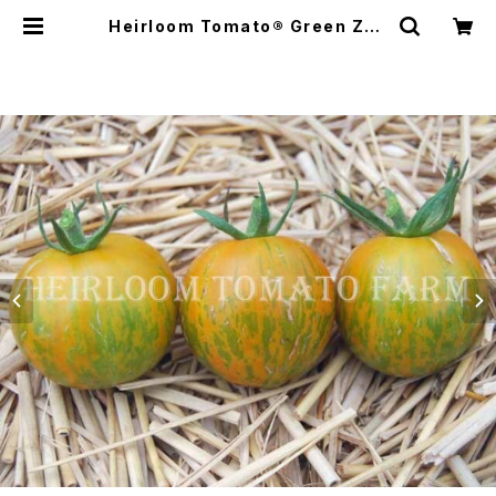
Heirloom Tomato® Green Zeb
ra Hawaii エアルーム・トマト・グリ
ーン・ゼブラ・ハワイ | Heirloom To
mato Farm