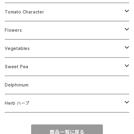
Medium Determinate 50~100cm
Amber Heirloom Tomatoes
Tomato Character
Large Determinate 100~150cm
Bi-Color Heirloom Tomatoes
Culinary Uses
Flowers
For Canning
Semi Indeterminate ~150cm
Black Heirloom Tomatoes
Disease Resistance
Nasturtium・ナスターチウム
Vegetables
For Dry
Alternaria Blight
Colorful Heirloom Tomatoes
Disorders Resitance
Amaranthus・アマランサス
Sweet Pea
For Market or Loadside Shop
Alternaria Stem Canker
Cold 耐寒性
Crimson Heirloom Tomatoes
Flesh or Inside
Artichoke・アーチチョーク
Dwarf・ドワーフ
Delphinium
For Paste, Salsa or Sauce
Antracnose
Cracking 裂果
Beefsteak Flesh
Cherub・チュルブ
Golden Heirloom Tomato
Fruits Shape
Asparagus・アスパラガス
Early・アーリー品種
Herb ハーブ
For Sandwich,Snack or Slicer
Bacterial Speck
Drought 干ばつ
Solid for Strage
Cupid・キューピッド
Globe=球
Gawler
Green Heirloom Tomatoes
Leaf or Skin Type
Asparagus Pea・アスパラガス・ピー
Heirloom・エアルーム
Anise・アニス
商品一覧に戻る
For Shipping
Bacterial Wilt