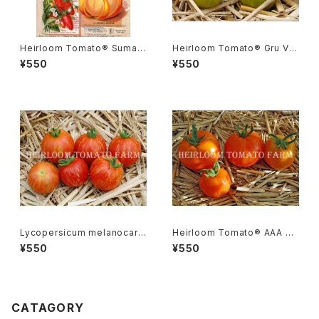
Heirloom Tomato® Sumatr
Heirloom Tomato® Gru Ve
a Fig エアルーム・トマト・スマト
e エアルーム・トマト・グルー・ビ
¥550
¥550
ラ・フィグ
ーGR-17＊2015新品種
Lycopersicum melanocarp
Heirloom Tomato® AAA S
a リコペルシコン・ メラノカルパ
weet エアルーム・トマト・AAA・
¥550
¥550
Species
スイート
CATAGORY