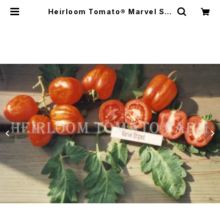
Heirloom Tomato® Marvel Str
iped エアルーム・トマト・マーベル・
ストライプ | Heirloom Tomato F
arm