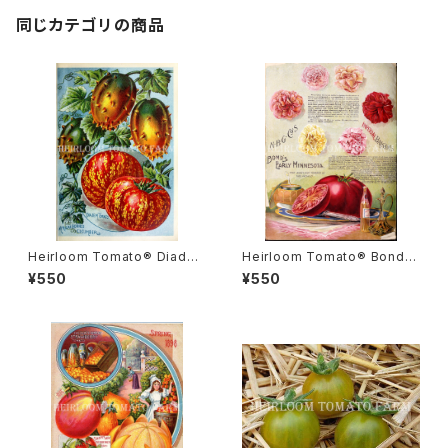
同じカテゴリの商品
Heirloom Tomato® Diade
Heirloom Tomato® Bond's
m エアルーム・トマト・ダイアデ
Early Minnesota エアルーム・
¥550
¥550
ム
トマト・ボンズ・アーリー・ミネソ
タ