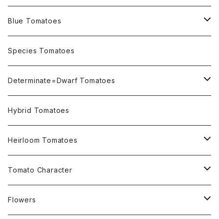
Blue Tomatoes
OSU INDIGO Series
Species Tomatoes
Not OSU Blue Tomatoes
Determinate=Dwarf Tomatoes
Micro Determinate 10cm~30cm
Hybrid Tomatoes
Small Determinate 30cm~50cm
Heirloom Tomatoes
Medium Determinate 50~100cm
Amber Heirloom Tomatoes
Tomato Character
Large Determinate 100~150cm
Bi-Color Heirloom Tomatoes
Culinary Uses
Flowers