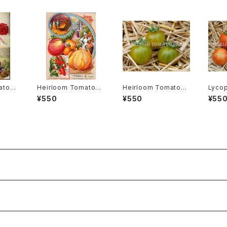
ato®
Heirloom Tomato®
Heirloom Tomato®
Lyco
Minne
Sumatra Fig エアルー
Gru Vee エアルーム・
noca
¥550
¥550
¥55
・トマ
ム・トマト・スマトラ・フィ
トマト・グルー・ビーGR-
ン・ メ
ー・ミ
グ
17＊2015新品種
es