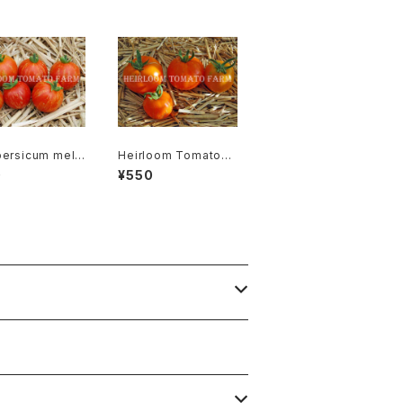
persicum mela
Heirloom Tomato®
rpa リコペルシコ
AAA Sweet エアルー
0
¥550
ラノカルパ Speci
ム・トマト・AAA・スイー
ト