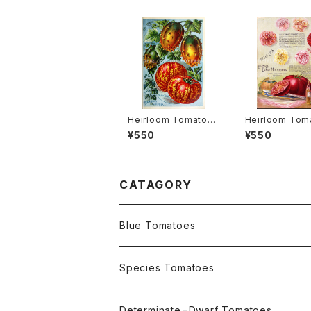
Heirloom Tomato®
Heirloom Tom
Diadem エアルーム・ト
Bond's Early 
¥550
¥550
マト・ダイアデム
sota エアルーム
ト・ボンズ・アーリ
ネソタ
CATAGORY
Blue Tomatoes
OSU INDIGO Series
Species Tomatoes
Not OSU Blue Tomatoes
Determinate=Dwarf Tomatoes