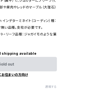
ット（扁平）で、ショルダーにプリーツ（く
部や果肉やレッドのマーブル（大理石）
ordon インデターミネイト（コーディン）種：
で無い品種。支柱が必要です。
ty ポテト・リーフ品種：ジャガイモのような葉
l shipping available
Sold out
にお住まいの方向け
通報する