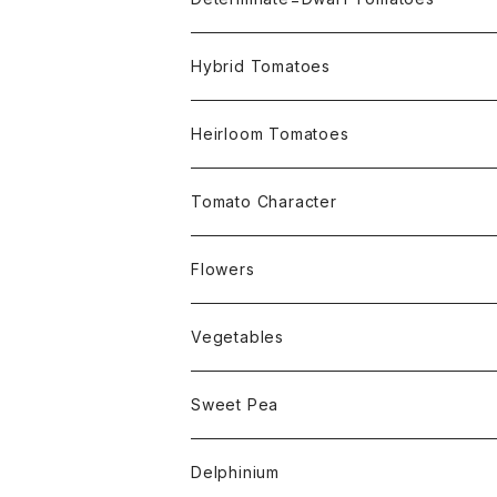
Micro Determinate 10cm~30cm
Hybrid Tomatoes
Small Determinate 30cm~50cm
Heirloom Tomatoes
Medium Determinate 50~100cm
Amber Heirloom Tomatoes
Tomato Character
Large Determinate 100~150cm
Bi-Color Heirloom Tomatoes
Culinary Uses
Flowers
For Canning
Semi Indeterminate ~150cm
Black Heirloom Tomatoes
Disease Resistance
Nasturtium・ナスターチウム
Vegetables
For Dry
Alternaria Blight
Colorful Heirloom Tomatoes
Disorders Resitance
Amaranthus・アマランサス
Sweet Pea
For Market or Loadside Shop
Alternaria Stem Canker
Cold 耐寒性
Crimson Heirloom Tomatoes
Flesh or Inside
Artichoke・アーチチョーク
Dwarf・ドワーフ
Delphinium