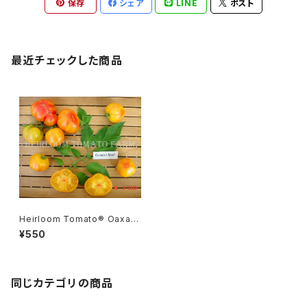
保存
シェア
LINE
ポスト
最近チェックした商品
Heirloom Tomato® Oaxac
an Jewel=Joyau d'Oaxaca
¥550
n エアルーム・トマト・オアハカ
ン・ジュエル
同じカテゴリの商品