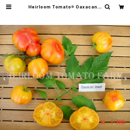
Heirloom Tomato® Oaxacan J
ewel=Joyau d'Oaxacan エアル
ーム・トマト・オアハカン・ジュエル |
Heirloom Tomato Farm