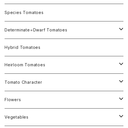
OSU INDIGO Series
Species Tomatoes
Not OSU Blue Tomatoes
Determinate=Dwarf Tomatoes
Micro Determinate 10cm~30cm
Hybrid Tomatoes
Small Determinate 30cm~50cm
Heirloom Tomatoes
Medium Determinate 50~100cm
Amber Heirloom Tomatoes
Tomato Character
Large Determinate 100~150cm
Bi-Color Heirloom Tomatoes
Culinary Uses
Flowers
For Canning
Semi Indeterminate ~150cm
Black Heirloom Tomatoes
Disease Resistance
Nasturtium・ナスターチウム
Vegetables