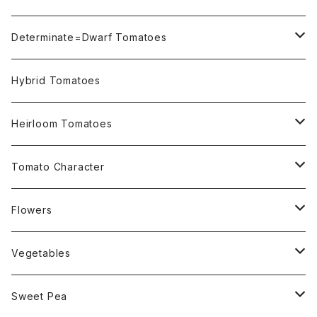
Not OSU Blue Tomatoes
Determinate=Dwarf Tomatoes
Micro Determinate 10cm~30cm
Hybrid Tomatoes
Small Determinate 30cm~50cm
Heirloom Tomatoes
Medium Determinate 50~100cm
Amber Heirloom Tomatoes
Tomato Character
Large Determinate 100~150cm
Bi-Color Heirloom Tomatoes
Culinary Uses
Flowers
For Canning
Semi Indeterminate ~150cm
Black Heirloom Tomatoes
Disease Resistance
Nasturtium・ナスターチウム
Vegetables
For Dry
Alternaria Blight
Colorful Heirloom Tomatoes
Disorders Resitance
Amaranthus・アマランサス
Sweet Pea