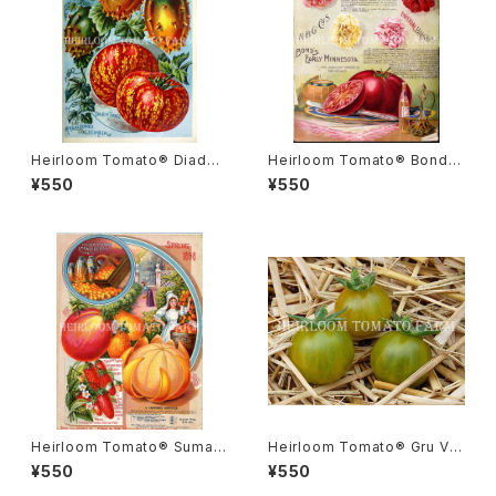
Heirloom Tomato® Diade
Heirloom Tomato® Bond's
m エアルーム・トマト・ダイアデ
Early Minnesota エアルーム・
¥550
¥550
ム
トマト・ボンズ・アーリー・ミネソ
タ
Heirloom Tomato® Sumatr
Heirloom Tomato® Gru Ve
a Fig エアルーム・トマト・スマト
e エアルーム・トマト・グルー・ビ
¥550
¥550
ラ・フィグ
ーGR-17＊2015新品種