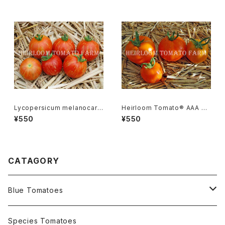
Lycopersicum melanocarp
Heirloom Tomato® AAA S
a リコペルシコン・ メラノカルパ
weet エアルーム・トマト・AAA・
¥550
¥550
Species
スイート
CATAGORY
Blue Tomatoes
OSU INDIGO Series
Species Tomatoes