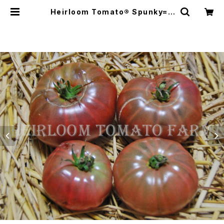
Heirloom Tomato® Spunky=S
punky Purple エアルーム・トマト・
スパンキー | Heirloom Tomato F
arm