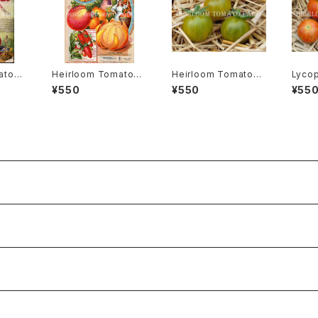
ato®
Heirloom Tomato®
Heirloom Tomato®
Lyco
Minne
Sumatra Fig エアルー
Gru Vee エアルーム・
noca
¥550
¥550
¥55
・トマ
ム・トマト・スマトラ・フィ
トマト・グルー・ビーGR-
ン・ メ
ー・ミ
グ
17＊2015新品種
es