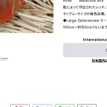
Rose" "Malachite Box"
配によって作出されたレッド、
ディアム・サイズの複色品種。
◆Large Determinat
100cm〜約150cmぐらい
Internationa
日本国内