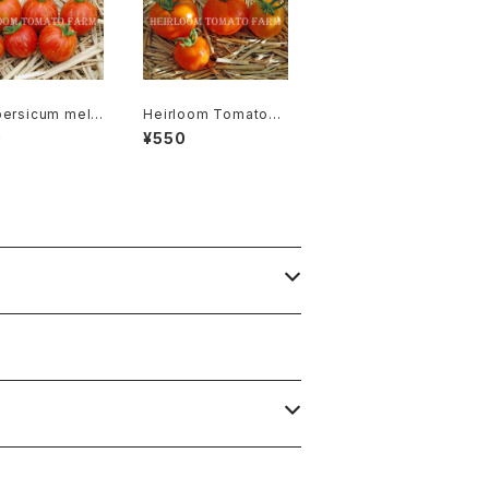
persicum mela
Heirloom Tomato®
rpa リコペルシコ
AAA Sweet エアルー
0
¥550
ラノカルパ Speci
ム・トマト・AAA・スイー
ト