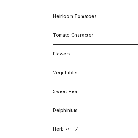
Small Determinate 30cm~50cm
Heirloom Tomatoes
Medium Determinate 50~100cm
Amber Heirloom Tomatoes
Tomato Character
Large Determinate 100~150cm
Bi-Color Heirloom Tomatoes
Culinary Uses
Flowers
For Canning
Semi Indeterminate ~150cm
Black Heirloom Tomatoes
Disease Resistance
Nasturtium・ナスターチウム
Vegetables
For Dry
Alternaria Blight
Colorful Heirloom Tomatoes
Disorders Resitance
Amaranthus・アマランサス
Sweet Pea
For Market or Loadside Shop
Alternaria Stem Canker
Cold 耐寒性
Crimson Heirloom Tomatoes
Flesh or Inside
Artichoke・アーチチョーク
Dwarf・ドワーフ
Delphinium
For Paste, Salsa or Sauce
Antracnose
Cracking 裂果
Beefsteak Flesh
Cherub・チュルブ
Golden Heirloom Tomato
Fruits Shape
Asparagus・アスパラガス
Early・アーリー品種
Herb ハーブ