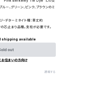
 "Pink Berkeley Tie Dye"との交
ブルー、グリーン、ピンク、ブラウンのミ
e ラージ・デターミネイト種：草丈約
までの芯止まり品種。支柱が必要です。
l shipping available
Sold out
にお住まいの方向け
通報する