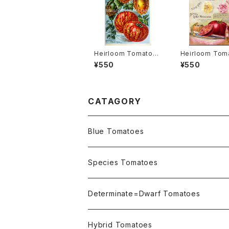
Heirloom Tomato®
Heirloom Tom
Diadem エアルーム・ト
Bond's Early 
¥550
¥550
マト・ダイアデム
sota エアルーム
ト・ボンズ・アーリ
ネソタ
CATAGORY
Blue Tomatoes
OSU INDIGO Series
Species Tomatoes
Not OSU Blue Tomatoes
Determinate=Dwarf Tomatoes
Micro Determinate 10cm~30cm
Hybrid Tomatoes