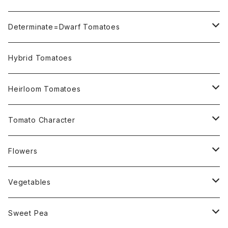
Not OSU Blue Tomatoes
Determinate=Dwarf Tomatoes
Micro Determinate 10cm~30cm
Hybrid Tomatoes
Small Determinate 30cm~50cm
Heirloom Tomatoes
Medium Determinate 50~100cm
Amber Heirloom Tomatoes
Tomato Character
Large Determinate 100~150cm
Bi-Color Heirloom Tomatoes
Culinary Uses
Flowers
For Canning
Semi Indeterminate ~150cm
Black Heirloom Tomatoes
Disease Resistance
Nasturtium・ナスターチウム
Vegetables
For Dry
Alternaria Blight
Colorful Heirloom Tomatoes
Disorders Resitance
Amaranthus・アマランサス
Sweet Pea