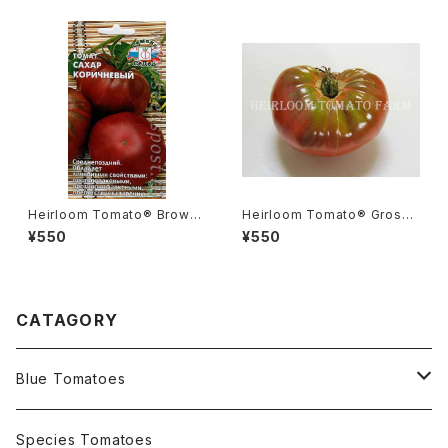
Heirloom Tomato® Brown
Heirloom Tomato® Grosse
Sugar エアルーム・トマト・ブラ
Verte Rose エアルーム・トマ
¥550
¥550
ウン・シュガー
ト・グロッセ・ベルテ・ローズ
CATAGORY
Blue Tomatoes
OSU INDIGO Series
Species Tomatoes