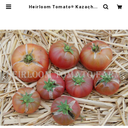
Heirloom Tomato® Kazachka
エアルーム・トマト・カザチャカ | Hei
rloom Tomato Farm