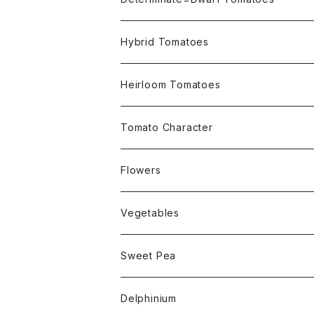
Micro Determinate 10cm~30cm
Hybrid Tomatoes
Small Determinate 30cm~50cm
Heirloom Tomatoes
Medium Determinate 50~100cm
Amber Heirloom Tomatoes
Tomato Character
Large Determinate 100~150cm
Bi-Color Heirloom Tomatoes
Culinary Uses
Flowers
For Canning
Semi Indeterminate ~150cm
Black Heirloom Tomatoes
Disease Resistance
Nasturtium・ナスターチウム
Vegetables
For Dry
Alternaria Blight
Colorful Heirloom Tomatoes
Disorders Resitance
Amaranthus・アマランサス
Sweet Pea
For Market or Loadside Shop
Alternaria Stem Canker
Cold 耐寒性
Crimson Heirloom Tomatoes
Flesh or Inside
Artichoke・アーチチョーク
Dwarf・ドワーフ
Delphinium