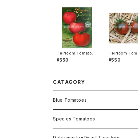
Heirloom Tomato®
Heirloom Tom
Livingston’s Beauty
Black Verniss
¥550
¥550
エアルーム・トマト・リビ
アルーム・トマト・
ングストン・ビューティ
ク・ヴェルニサー
CATAGORY
Blue Tomatoes
OSU INDIGO Series
Species Tomatoes
Not OSU Blue Tomatoes
Determinate=Dwarf Tomatoes