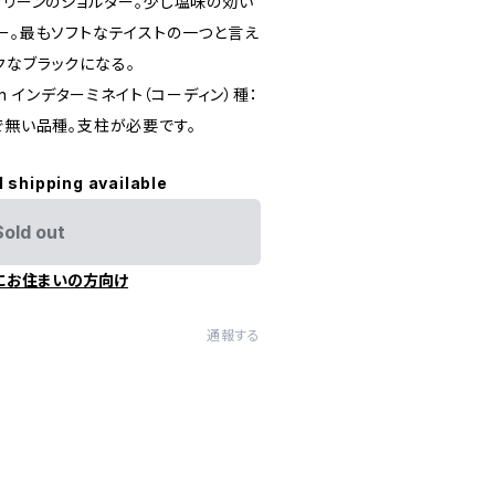
グリーンのショルダー。少し塩味の効い
ー。最もソフトなテイストの一つと言え
クなブラックになる。
ordon インデターミネイト（コーディン）種：
で無い品種。支柱が必要です。
l shipping available
Sold out
にお住まいの方向け
通報する