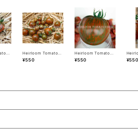
ato®
Heirloom Tomato®
Heirloom Tomato®
Heir
age エ
Black Zebra Cherry
Black Zebra エアルー
Brow
¥550
¥550
¥55
ブラッ
エアルーム・トマト・ブラ
ム・トマト・ブラック・ゼブ
ーム・
ジュ
ック・ゼブラ・チェリー
ラ
シュガ