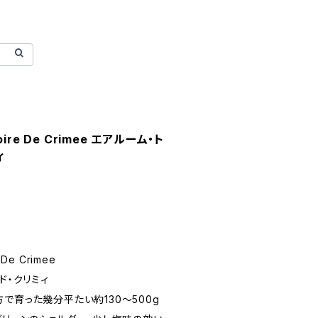
Noire De Crimee エアルーム・ト
ィ
 De Crimee
ド・クリミィ
で育った幾分平たい約130〜500g