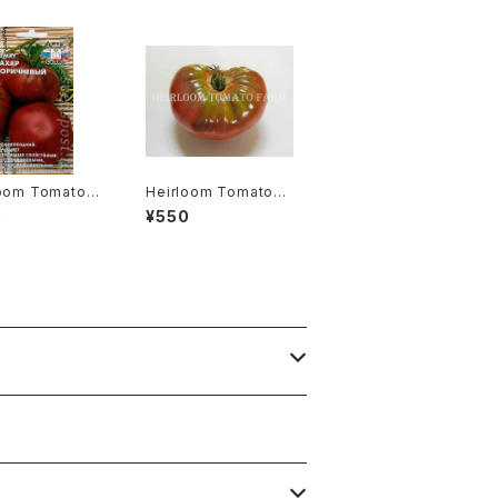
loom Tomato®
Heirloom Tomato®
n Sugar エアル
Grosse Verte Rose
0
¥550
トマト・ブラウン・
エアルーム・トマト・グロ
ー
ッセ・ベルテ・ローズ