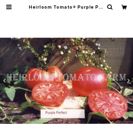
Heirloom Tomato® Purple Per
fect エアルーム・トマト・パープル・
パーフェクト | Heirloom Tomat
o Farm