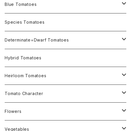
Blue Tomatoes
OSU INDIGO Series
Species Tomatoes
Not OSU Blue Tomatoes
Determinate=Dwarf Tomatoes
Micro Determinate 10cm~30cm
Hybrid Tomatoes
Small Determinate 30cm~50cm
Heirloom Tomatoes
Medium Determinate 50~100cm
Amber Heirloom Tomatoes
Tomato Character
Large Determinate 100~150cm
Bi-Color Heirloom Tomatoes
Culinary Uses
Flowers
For Canning
Semi Indeterminate ~150cm
Black Heirloom Tomatoes
Disease Resistance
Nasturtium・ナスターチウム
Vegetables