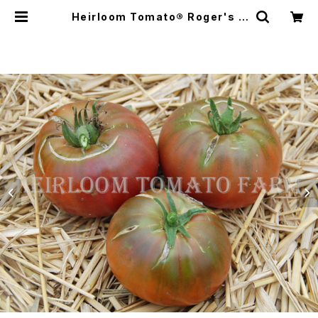
Heirloom Tomato® Roger's B
est Black エアルーム・トマト・ロジ
ャーズ・ベスト・ブラック | Heirloo
m Tomato Farm