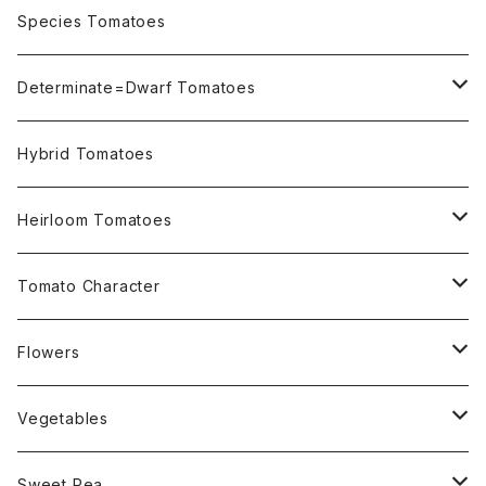
OSU INDIGO Series
Species Tomatoes
Not OSU Blue Tomatoes
Determinate=Dwarf Tomatoes
Micro Determinate 10cm~30cm
Hybrid Tomatoes
Small Determinate 30cm~50cm
Heirloom Tomatoes
Medium Determinate 50~100cm
Amber Heirloom Tomatoes
Tomato Character
Large Determinate 100~150cm
Bi-Color Heirloom Tomatoes
Culinary Uses
Flowers
For Canning
Semi Indeterminate ~150cm
Black Heirloom Tomatoes
Disease Resistance
Nasturtium・ナスターチウム
Vegetables
For Dry
Alternaria Blight
Colorful Heirloom Tomatoes
Disorders Resitance
Amaranthus・アマランサス
Sweet Pea