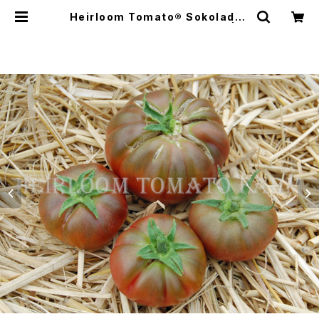
Heirloom Tomato® Sokolades
エアルーム・トマト・ソコラディス | H
eirloom Tomato Farm