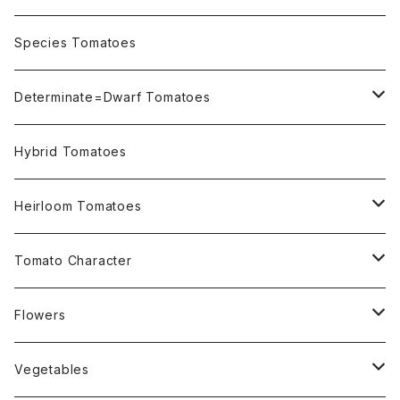
OSU INDIGO Series
Species Tomatoes
Not OSU Blue Tomatoes
Determinate=Dwarf Tomatoes
Micro Determinate 10cm~30cm
Hybrid Tomatoes
Small Determinate 30cm~50cm
Heirloom Tomatoes
Medium Determinate 50~100cm
Amber Heirloom Tomatoes
Tomato Character
Large Determinate 100~150cm
Bi-Color Heirloom Tomatoes
Culinary Uses
Flowers
For Canning
Semi Indeterminate ~150cm
Black Heirloom Tomatoes
Disease Resistance
Nasturtium・ナスターチウム
Vegetables