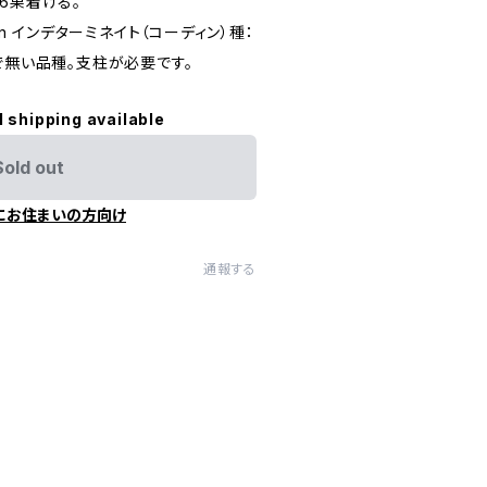
6果着ける。
ordon インデターミネイト（コーディン）種：
で無い品種。支柱が必要です。
l shipping available
Sold out
にお住まいの方向け
通報する