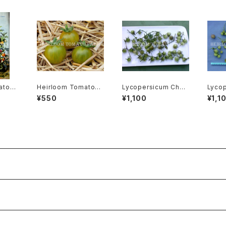
ato®
Heirloom Tomato®
Lycopersicum Chmi
Lycop
enden
Gru Vee エアルーム・
elewskii リコペルシコ
dul
¥550
¥1,100
¥1,1
t エア
トマト・グルー・ビーGR-
ン・ケミエレウスキィ
ン・グ
チャイル
17＊2015新品種
cies
ント