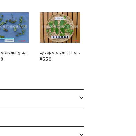
ersicum glan
Lycopersicum hirsu
osum リコペルシコ
tum リコペルシコン・ヒ
00
¥550
ランドロサムspe
ルスタムspecies-051
-0676
5