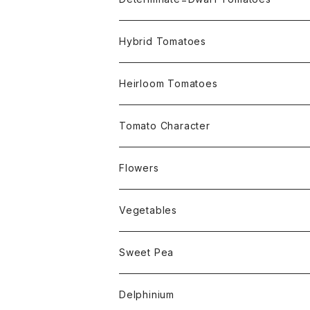
Micro Determinate 10cm~30cm
Hybrid Tomatoes
Small Determinate 30cm~50cm
Heirloom Tomatoes
Medium Determinate 50~100cm
Amber Heirloom Tomatoes
Tomato Character
Large Determinate 100~150cm
Bi-Color Heirloom Tomatoes
Culinary Uses
Flowers
For Canning
Semi Indeterminate ~150cm
Black Heirloom Tomatoes
Disease Resistance
Nasturtium・ナスターチウム
Vegetables
For Dry
Alternaria Blight
Colorful Heirloom Tomatoes
Disorders Resitance
Amaranthus・アマランサス
Sweet Pea
For Market or Loadside Shop
Alternaria Stem Canker
Cold 耐寒性
Crimson Heirloom Tomatoes
Flesh or Inside
Artichoke・アーチチョーク
Dwarf・ドワーフ
Delphinium