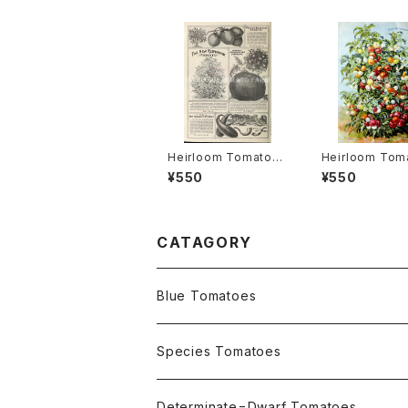
Heirloom Tomato®
Heirloom Tom
The New Resplend
Childs' Respl
¥550
¥550
ent エアルーム・トマト・
t=Resplenden
ザ・ニュー・レスプレンデ
ルーム・トマト・
ント
ド・レスプレンデ
CATAGORY
Blue Tomatoes
OSU INDIGO Series
Species Tomatoes
Not OSU Blue Tomatoes
Determinate=Dwarf Tomatoes