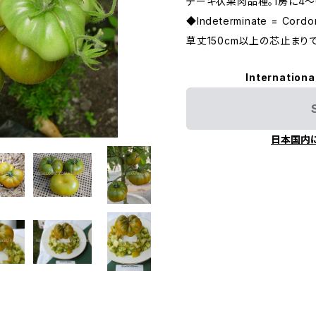
テーキ状果肉品種。1房に4〜
◆Indeterminate = C
草丈150cm以上の芯止まり
Internationa
日本国内